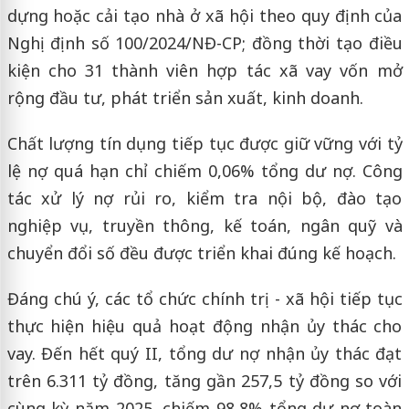
dựng hoặc cải tạo nhà ở xã hội theo quy định của
Nghị định số 100/2024/NĐ-CP; đồng thời tạo điều
kiện cho 31 thành viên hợp tác xã vay vốn mở
rộng đầu tư, phát triển sản xuất, kinh doanh.
Chất lượng tín dụng tiếp tục được giữ vững với tỷ
lệ nợ quá hạn chỉ chiếm 0,06% tổng dư nợ. Công
tác xử lý nợ rủi ro, kiểm tra nội bộ, đào tạo
nghiệp vụ, truyền thông, kế toán, ngân quỹ và
chuyển đổi số đều được triển khai đúng kế hoạch.
Đáng chú ý, các tổ chức chính trị - xã hội tiếp tục
thực hiện hiệu quả hoạt động nhận ủy thác cho
vay. Đến hết quý II, tổng dư nợ nhận ủy thác đạt
trên 6.311 tỷ đồng, tăng gần 257,5 tỷ đồng so với
cùng kỳ năm 2025, chiếm 98,8% tổng dư nợ toàn