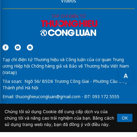
Videos
Tạp chí điện tử Thương hiệu và Công luận của cơ quan Trung
ương Hiệp hội Chống hàng giả và Bảo vệ Thương hiệu Việt Nam
(Vatap)
A
Tòa soạn: Ngõ 56/ B5D6 Trương Công Giai - Phường Cầu Giấy -
Thành phố Hà Nội
Email:
thuonghieucongluan@gmail.com
- ĐT: 093 172 5555
Tổng Biên Tập: Vũ Đức Thuận
Chúng tôi sử dụng Cookie để cung cấp dịch vụ của
Giấy phép hoạt động báo chí điện tử số 64/GP-BTTTT do Bộ
chúng tôi và nâng cao trải nghiệm của bạn. Bằng cách
OK
Thông tin và Truyền thông cấp ngày 21/2/2020.
sử dụng trang web này, bạn đã đồng ý với điều này.