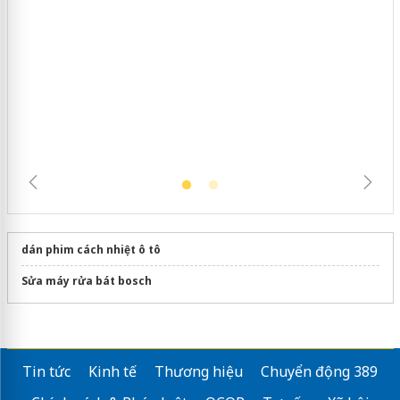
Hưng Yên: Xử lý 6 hộ kinh doanh bán
hàng giả mạo nhãn hiệu Adidas, Nike
dán phim cách nhiệt ô tô
Sửa máy rửa bát bosch
Tin tức
Kinh tế
Thương hiệu
Chuyển động 389