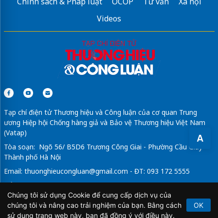
Chính sách & Pháp luật
OCOP
Tư vấn
Xã hội
Videos
Tạp chí điện tử Thương hiệu và Công luận của cơ quan Trung
ương Hiệp hội Chống hàng giả và Bảo vệ Thương hiệu Việt Nam
(Vatap)
A
Tòa soạn: Ngõ 56/ B5D6 Trương Công Giai - Phường Cầu Giấy -
Thành phố Hà Nội
Email:
thuonghieucongluan@gmail.com
- ĐT: 093 172 5555
Tổng Biên Tập: Vũ Đức Thuận
Chúng tôi sử dụng Cookie để cung cấp dịch vụ của
Giấy phép hoạt động báo chí điện tử số 64/GP-BTTTT do Bộ
chúng tôi và nâng cao trải nghiệm của bạn. Bằng cách
OK
Thông tin và Truyền thông cấp ngày 21/2/2020.
sử dụng trang web này, bạn đã đồng ý với điều này.