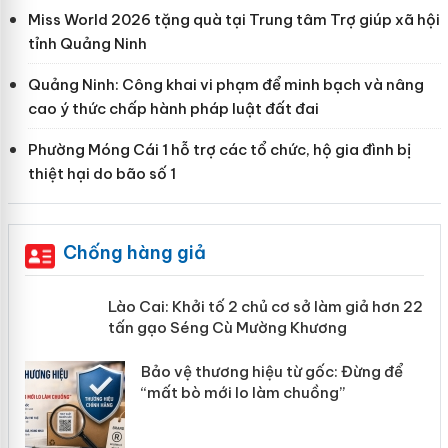
Miss World 2026 tặng quà tại Trung tâm Trợ giúp xã hội
tỉnh Quảng Ninh
Quảng Ninh: Công khai vi phạm để minh bạch và nâng
cao ý thức chấp hành pháp luật đất đai
Phường Móng Cái 1 hỗ trợ các tổ chức, hộ gia đình bị
thiệt hại do bão số 1
Chống hàng giả
mại
Lào Cai: Khởi tố 2 chủ cơ sở làm giả
hơn 22 tấn gạo Séng Cù Mường
Khương
àng
ản
Bảo vệ thương hiệu từ gốc: Đừng để