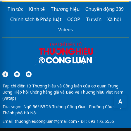
Tin tức
Kinh tế
Thương hiệu
Chuyển động 389
Chính sách & Pháp luật
OCOP
Tư vấn
Xã hội
Videos
Tạp chí điện tử Thương hiệu và Công luận của cơ quan Trung
ương Hiệp hội Chống hàng giả và Bảo vệ Thương hiệu Việt Nam
(Vatap)
A
Tòa soạn: Ngõ 56/ B5D6 Trương Công Giai - Phường Cầu Giấy -
Thành phố Hà Nội
Email:
thuonghieucongluan@gmail.com
- ĐT: 093 172 5555
Tổng Biên Tập: Vũ Đức Thuận