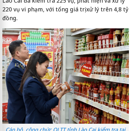
Lào Cai đã kiểm tra 225 vụ, phát hiện và xử lý
220 vụ vi phạm, với tổng giá trị xử lý trên 4,8 tỷ
đồng.
Cán bộ, công chức QLTT tỉnh Lào Cai kiểm tra tại