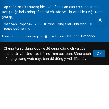
Tạp chí điện tử Thương hiệu và Công luận của cơ quan Trung
ương Hiệp hội Chống hàng giả và Bảo vệ Thương hiệu Việt Nam
(Vatap)
A
Tòa soạn: Ngõ 56/ B5D6 Trương Công Giai - Phường Cầu Giấy -
Thành phố Hà Nội
Email:
thuonghieucongluan@gmail.com
- ĐT: 093 172 5555
Tổng Biên Tập: Vũ Đức Thuận
Chúng tôi sử dụng Cookie để cung cấp dịch vụ của
Giấy phép hoạt động báo chí điện tử số 64/GP-BTTTT do Bộ
chúng tôi và nâng cao trải nghiệm của bạn. Bằng cách
OK
Thông tin và Truyền thông cấp ngày 21/2/2020.
sử dụng trang web này, bạn đã đồng ý với điều này.
Copyright © 2026
TẠP CHÍ THƯƠNG HIỆU & CÔNG
LUẬN
. All Rights Reserved.
Bản quyền thuộc Tạp chí Thương hiệu và Công luận. Cấm
sao chép dưới mọi hình thức nếu không có sự chấp thuận
bằng văn bản.