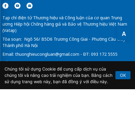
Tạp chí điện tử Thương hiệu và Công luận của cơ quan Trung
ương Hiệp hội Chống hàng giả và Bảo vệ Thương hiệu Việt Nam
(Vatap)
A
Tòa soạn: Ngõ 56/ B5D6 Trương Công Giai - Phường Cầu Giấy -
Thành phố Hà Nội
Email:
thuonghieucongluan@gmail.com
- ĐT: 093 172 5555
Tổng Biên Tập: Vũ Đức Thuận
Chúng tôi sử dụng Cookie để cung cấp dịch vụ của
Giấy phép hoạt động báo chí điện tử số 64/GP-BTTTT do Bộ
chúng tôi và nâng cao trải nghiệm của bạn. Bằng cách
OK
Thông tin và Truyền thông cấp ngày 21/2/2020.
sử dụng trang web này, bạn đã đồng ý với điều này.
Copyright © 2026
TẠP CHÍ THƯƠNG HIỆU & CÔNG
LUẬN
. All Rights Reserved.
Bản quyền thuộc Tạp chí Thương hiệu và Công luận. Cấm
sao chép dưới mọi hình thức nếu không có sự chấp thuận