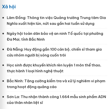
Xã hội
Lâm Đồng: Thông tin việc Quảng trường Trung tâm Gia
Nghĩa xuất hiện lún, nứt sau gần hai tuần sử dụng
Ngày hội toàn dân bảo vệ an ninh Tổ quốc tại phường
Đa Mai, tỉnh Bắc Ninh
Đà Nẵng: Huy động gần 100 cán bộ, chiến sĩ tham gia
cứu nhóm người bị sóng cuốn trôi
Học sinh được khuyến khích rèn luyện 1 môn thể thao,
thực hành 1 loại hình nghệ thuật
Bắc Ninh: Tăng cường kiểm tra và xử lý nghiêm vi phạm
trong hoạt động quảng cáo
Sơn La: Thu nhận thành công 1.664 mẫu sinh phẩm ADN
của thân nhân liệt sĩ