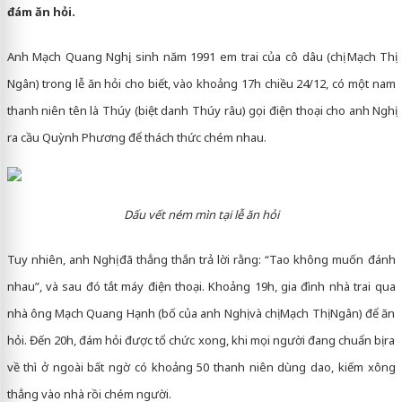
đám ăn hỏi.
Anh Mạch Quang Nghị, sinh năm 1991 em trai của cô dâu (chị Mạch Thị
Ngân) trong lễ ăn hỏi cho biết, vào khoảng 17h chiều 24/12, có một nam
thanh niên tên là Thúy (biệt danh Thúy râu) gọi điện thoại cho anh Nghị
ra cầu Quỳnh Phương để thách thức chém nhau.
Dấu vết ném mìn tại lễ ăn hỏi
Tuy nhiên, anh Nghị đã thẳng thắn trả lời rằng: “Tao không muốn đánh
nhau”, và sau đó tắt máy điện thoại. Khoảng 19h, gia đình nhà trai qua
nhà ông Mạch Quang Hạnh (bố của anh Nghị và chị Mạch Thị Ngân) để ăn
hỏi. Đến 20h, đám hỏi được tổ chức xong, khi mọi người đang chuẩn bị ra
về thì ở ngoài bất ngờ có khoảng 50 thanh niên dùng dao, kiếm xông
thẳng vào nhà rồi chém người.