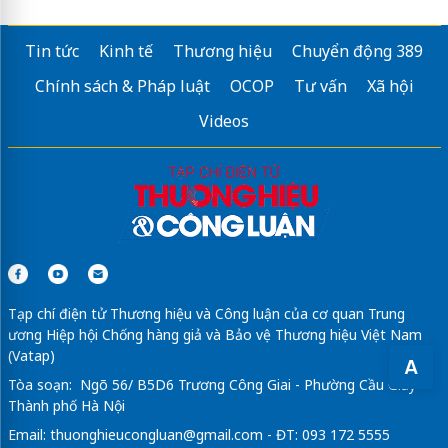
Tin tức
Kinh tế
Thương hiệu
Chuyển động 389
Chính sách & Pháp luật
OCOP
Tư vấn
Xã hội
Videos
Tạp chí điện tử Thương hiệu và Công luận của cơ quan Trung
ương Hiệp hội Chống hàng giả và Bảo vệ Thương hiệu Việt Nam
(Vatap)
A
Tòa soạn: Ngõ 56/ B5D6 Trương Công Giai - Phường Cầu Giấy -
Thành phố Hà Nội
Email:
thuonghieucongluan@gmail.com
- ĐT: 093 172 5555