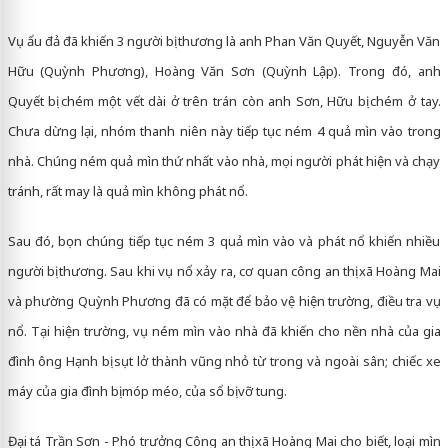
Vụ ẩu đả đã khiến 3 người bị thương là anh Phan Văn Quyết, Nguyễn Văn
Hữu (Quỳnh Phương), Hoàng Văn Sơn (Quỳnh Lập). Trong đó, anh
Quyết bị chém một vết dài ở trên trán còn anh Sơn, Hữu bị chém ở tay.
Chưa dừng lại, nhóm thanh niên này tiếp tục ném 4 quả mìn vào trong
nhà. Chúng ném quả mìn thứ nhất vào nhà, mọi người phát hiện và chạy
tránh, rất may là quả mìn không phát nổ.
Sau đó, bọn chúng tiếp tục ném 3 quả mìn vào và phát nổ khiến nhiều
người bị thương. Sau khi vụ nổ xảy ra, cơ quan công an thị xã Hoàng Mai
và phường Quỳnh Phương đã có mặt để bảo vệ hiện trường, điều tra vụ
nổ. Tại hiện trường, vụ ném mìn vào nhà đã khiến cho nền nhà của gia
đình ông Hạnh bị sụt lở thành vũng nhỏ từ trong và ngoài sân; chiếc xe
máy của gia đình bị móp méo, của sổ bị vỡ tung.
Đại tá Trần Sơn - Phó trưởng Công an thị xã Hoàng Mai cho biết, loại mìn