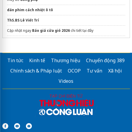
dán phim cách nhiệt ô tô
ThS.BS Lê Viết Trí
Cập nhật ngay
Báo giá cửa gió 2026
chi tiết tại đây
báo giá hóa đơn điện tử
EasyInvoice
Sửa máy rửa bát bosch
Tin tức
Kinh tế
Thương hiệu
Chuyển động 389
Chính sách & Pháp luật
OCOP
Tư vấn
Xã hội
Videos