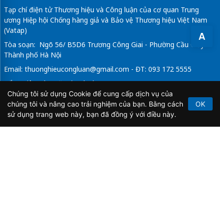
Tạp chí điện tử Thương hiệu và Công luận của cơ quan Trung
ương Hiệp hội Chống hàng giả và Bảo vệ Thương hiệu Việt Nam
(Vatap)
A
Tòa soạn: Ngõ 56/ B5D6 Trương Công Giai - Phường Cầu Giấy -
Thành phố Hà Nội
Email:
thuonghieucongluan@gmail.com
- ĐT: 093 172 5555
Tổng Biên Tập: Vũ Đức Thuận
Chúng tôi sử dụng Cookie để cung cấp dịch vụ của
Giấy phép hoạt động báo chí điện tử số 64/GP-BTTTT do Bộ
chúng tôi và nâng cao trải nghiệm của bạn. Bằng cách
OK
Thông tin và Truyền thông cấp ngày 21/2/2020.
sử dụng trang web này, bạn đã đồng ý với điều này.
Copyright © 2026
TẠP CHÍ THƯƠNG HIỆU & CÔNG
LUẬN
. All Rights Reserved.
Bản quyền thuộc Tạp chí Thương hiệu và Công luận. Cấm
sao chép dưới mọi hình thức nếu không có sự chấp thuận
bằng văn bản.