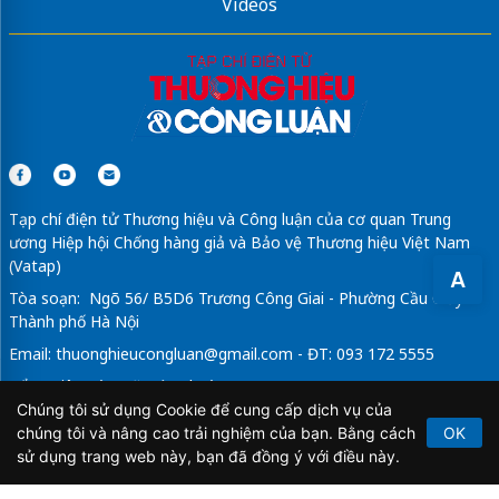
Videos
Tạp chí điện tử Thương hiệu và Công luận của cơ quan Trung
ương Hiệp hội Chống hàng giả và Bảo vệ Thương hiệu Việt Nam
(Vatap)
A
Tòa soạn: Ngõ 56/ B5D6 Trương Công Giai - Phường Cầu Giấy -
Thành phố Hà Nội
Email:
thuonghieucongluan@gmail.com
- ĐT: 093 172 5555
Tổng Biên Tập: Vũ Đức Thuận
Chúng tôi sử dụng Cookie để cung cấp dịch vụ của
Giấy phép hoạt động báo chí điện tử số 64/GP-BTTTT do Bộ
chúng tôi và nâng cao trải nghiệm của bạn. Bằng cách
OK
Thông tin và Truyền thông cấp ngày 21/2/2020.
sử dụng trang web này, bạn đã đồng ý với điều này.