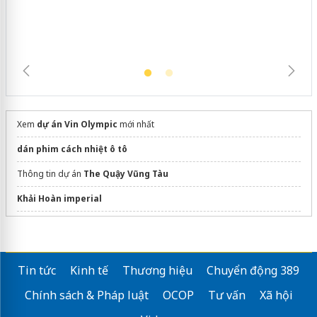
Xem
dự án Vin Olympic
mới nhất
dán phim cách nhiệt ô tô
Thông tin dự án
The Quậy Vũng Tàu
Khải Hoàn imperial
Sửa máy rửa bát bosch
Căn hộ
Solaria Rise
giá bán chiết khấu cao
Tin tức
Kinh tế
Thương hiệu
Chuyển động 389
Chính sách & Pháp luật
OCOP
Tư vấn
Xã hội