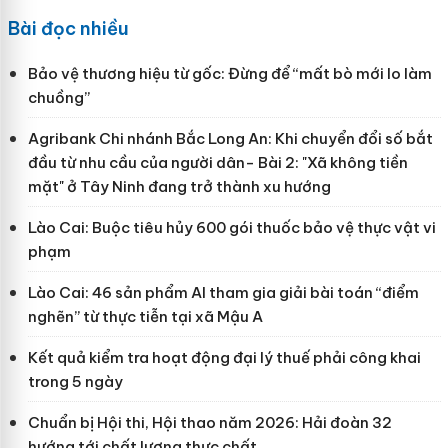
Bài đọc nhiều
Bảo vệ thương hiệu từ gốc: Đừng để “mất bò mới lo làm
chuồng”
Agribank Chi nhánh Bắc Long An: Khi chuyển đổi số bắt
đầu từ nhu cầu của người dân- Bài 2: "Xã không tiền
mặt" ở Tây Ninh đang trở thành xu hướng
Lào Cai: Buộc tiêu hủy 600 gói thuốc bảo vệ thực vật vi
phạm
Lào Cai: 46 sản phẩm AI tham gia giải bài toán “điểm
nghẽn” từ thực tiễn tại xã Mậu A
Kết quả kiểm tra hoạt động đại lý thuế phải công khai
trong 5 ngày
Chuẩn bị Hội thi, Hội thao năm 2026: Hải đoàn 32
hướng tới chất lượng thực chất