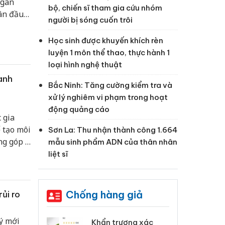
ngân
bộ, chiến sĩ tham gia cứu nhóm
gân đầu
người bị sóng cuốn trôi
tạo
trong
Học sinh được khuyến khích rèn
luyện 1 môn thể thao, thực hành 1
loại hình nghệ thuật
anh
Bắc Ninh: Tăng cường kiểm tra và
xử lý nghiêm vi phạm trong hoạt
động quảng cáo
 gia
 tạo môi
Sơn La: Thu nhận thành công 1.664
ng góp ý
mẫu sinh phẩm ADN của thân nhân
thấy
liệt sĩ
h nghiệp
hiệp
Chống hàng giả
ủi ro
ý mới
 Tiêu hủy
Khẩn trương xác
Cà