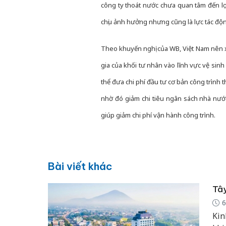
công ty thoát nước chưa quan tâm đến l
chịu ảnh hưởng nhưng cũng là lực tác độn
Theo khuyến nghị của WB, Việt Nam nên x
gia của khối tư nhân vào lĩnh vực vệ sinh
thể đưa chi phí đầu tư cơ bản công trình 
nhờ đó giảm chi tiêu ngân sách nhà nước
giúp gi­ảm chi phí vận hành công trình.
Bài viết khác
Tây
6
Kin