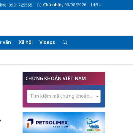
Chủ nhật
, 09/08/2026 - 14:54
line: 0931725555
 vấn
Xã hội
Videos
CHỨNG KHOÁN VIỆT NAM
Tìm kiếm mã chứng khoán...
%