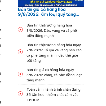
ể
Bản tin giá cả hàng hóa
c
9/8/2026: Kim loại quý tăng
mạnh, nông sản phân hóa
Bản tin thị trường hàng hóa
t
8/8/2026: Dầu, vàng và cà phê
biến động mạnh
.
Bản tin thị trường hàng hóa ngày
í
7/8/2026: Tỷ giá và vàng neo cao,
c
cà phê tăng mạnh, dầu thế giới
bật tăng
Bản tin giá cả hàng hóa ngày
ả
6/8/2026: Vàng, cà phê đồng loạt
tăng mạnh
o
Toàn cảnh hành trình chặn đứng
35 tấn heo nhiễm chất cấm vào
TP.HCM
g