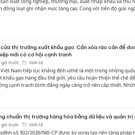
 sản xuất công nghiệp, thương mại, xuất nhập khẩu và thu 
h đồng loạt ghi nhận mức tăng cao. Cùng với tiến độ giải n
công thuộc nhóm dẫn đầu cả nước, những kết quả này đang 
m dư địa để tỉnh theo đuổi mục tiêu tăng trưởng hai con số 
 nay.
cửa thị trường xuất khẩu gạo: Cần xóa rào cản để do
iệp mới có cơ hội cạnh tranh
 giờ trước
Kinh tế
 Việt Nam tiếp tục khẳng định vị thế là một trong những quốc
t khẩu gạo hàng đầu thế giới, yêu cầu hoàn thiện thể chế để
ờng cạnh tranh bình đẳng ngày càng trở nên cấp thiết. Nhữ
 với dự thảo quy định mới về kinh doanh xuất khẩu gạo cho 
ng ít cơ chế hiện hành vẫn đang tạo lợi thế cho nhóm doan
"lịch sử" xuất khẩu, trong khi doanh nghiệp mới và doanh ng
 vẫn gặp nhiều rào cản để tham gia thị trường.
g chuẩn thị trường hàng hóa bằng dữ liệu và quản trị r
 giờ trước
Kinh tế
ị định số 302/2026/NĐ-CP được kỳ vọng tạo nền tảng pháp l
Cà Mau: