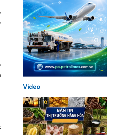
h
m
y
g
Video
c