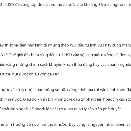
,3 tỉ USD để cung cấp đủ dịch vụ thoát nước cho khoảng 36 triệu người (tín
y thiệt hại đến nền kinh tế nhưng theo WB, đầu tư lĩnh vực này cũng man
 Y tế Thế giới đã chỉ ra rằng đầu tư 1 USD vào vệ sinh môi trường sẽ đem lạ
hiếu vắng những chính sách khuyến khích thỏa đáng hay các doanh nghiệ
hưa thu hút được nhiều vốn đầu tư.
t nước và xử lý nước thải không sở hữu công trình mà chỉ vận hành theo đặ
ch nhà nước. Điều đó khiến DN không thể đầu tư phát triển hoặc tìm cách tố
í phát sinh ngoài kế hoạch lên các cơ quan quản lý cấp trên phê duyệt.
 thể ảnh hưởng đến dịch vụ thoát nước. Đây cũng là nguyên nhân khiến cá