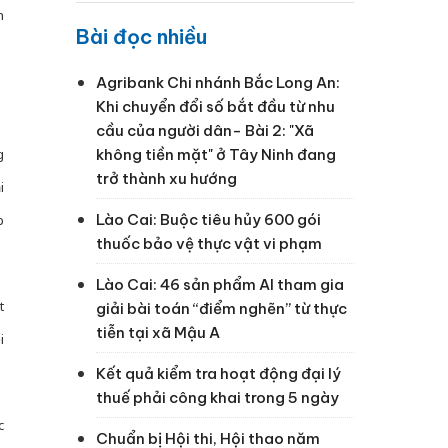
h
Bài đọc nhiều
Agribank Chi nhánh Bắc Long An:
Khi chuyển đổi số bắt đầu từ nhu
cầu của người dân- Bài 2: "Xã
không tiền mặt" ở Tây Ninh đang
g
trở thành xu hướng
i
Lào Cai: Buộc tiêu hủy 600 gói
p
thuốc bảo vệ thực vật vi phạm
Lào Cai: 46 sản phẩm AI tham gia
t
giải bài toán “điểm nghẽn” từ thực
tiễn tại xã Mậu A
i
Kết quả kiểm tra hoạt động đại lý
thuế phải công khai trong 5 ngày
c
Chuẩn bị Hội thi, Hội thao năm