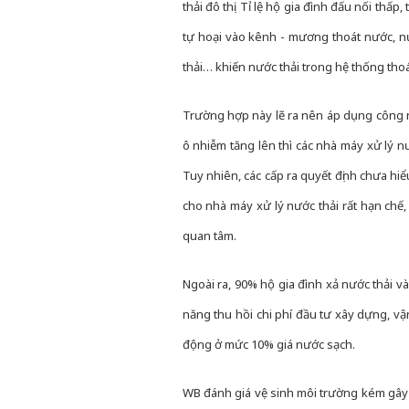
thải đô thị. Tỉ lệ hộ gia đình đấu nối th
tự hoại vào kênh - mương thoát nước, 
thải… khiến nước thải trong hệ thống tho
Trường hợp này lẽ ra nên áp dụng công ng
ô nhiễm tăng lên thì các nhà máy xử lý nư
Tuy nhiên, các cấp ra quyết định chưa hi
cho nhà máy xử lý nước thải rất hạn chế, 
quan tâm.
Ngoài ra, 90% hộ gia đình xả nước thải v
năng thu hồi chi phí đầu tư xây dựng, v
động ở mức 10% giá nước sạch.
WB đánh giá vệ sinh môi trường kém gây 