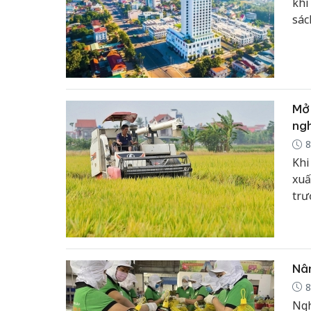
khi
sác
tư 
thê
năm
Mở 
ngh
8
Khi
xuấ
trư
đối
khô
có 
nhỏ
Nân
8
Ngh