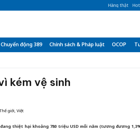
Hàng thật
Hot
Chuyển động 389
Chính sách & Pháp luật
OCOP
Tư
ì kém vệ sinh
ế giới, Việt
 đang thiệt hại khoảng 780 triệu USD mỗi năm (tương đương 1,3