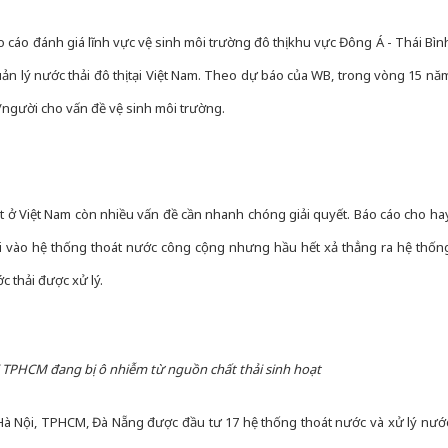
cáo đánh giá lĩnh vực vệ sinh môi trường đô thị khu vực Đông Á - Thái Bìn
n lý nước thải đô thị tại Việt Nam. Theo dự báo của WB, trong vòng 15 nă
/người cho vấn đề vệ sinh môi trường.
t ở Việt Nam còn nhiều vấn đề cần nhanh chóng giải quyết. Báo cáo cho ha
i vào hệ thống thoát nước công cộng nhưng hầu hết xả thẳng ra hệ thốn
c thải được xử lý.
i TPHCM đang bị ô nhiễm từ nguồn chất thải sinh hoạt
 Hà Nội, TPHCM, Đà Nẵng được đầu tư 17 hệ thống thoát nước và xử lý nướ