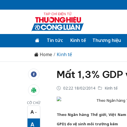
Tin tức
Kinh tế
Thương hiệu
Home
Kinh tế
Mất 1,3% GDP v
02:22 18/02/2014
Kinh tế
Theo Ngân hàng Th
CỠ CHỮ
A
−
Cỡ chữ nhỏ
Theo Ngân hàng Thế giới, Việt Nam
A
GPD) do vệ sinh môi trường kém