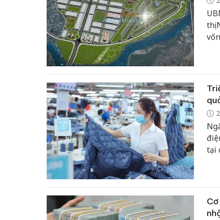
2
UBN
thị
vốn
liề
Tri
qu
2
Ngà
điệ
tại
Cơ 
nh