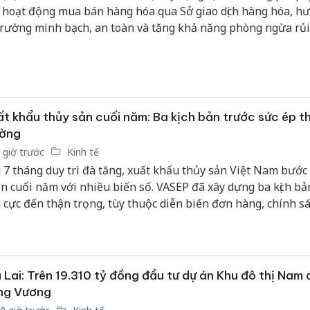
 hoạt động mua bán hàng hóa qua Sở giao dịch hàng hóa, hư
công kh
sản phẩ
 trường minh bạch, an toàn và tăng khả năng phòng ngừa rủi
bảo vệ 
 doanh nghiệp.
kinh do
Công an
tìm bị h
án sản 
t khẩu thủy sản cuối năm: Ba kịch bản trước sức ép th
bán yến
ường
 giờ trước
Kinh tế
Thanh H
 7 tháng duy trì đà tăng, xuất khẩu thủy sản Việt Nam bước 
hại tron
n cuối năm với nhiều biến số. VASEP đã xây dựng ba kịch bản
bán bìn
h cực đến thận trọng, tùy thuộc diễn biến đơn hàng, chính s
Moyuum
ơng mại và sức mua tại các thị trường lớn.
 Lai: Trên 19.310 tỷ đồng đầu tư dự án Khu đô thị Nam
ng Vương