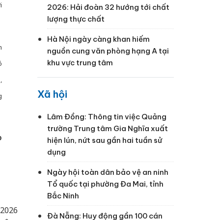
i
2026: Hải đoàn 32 hướng tới chất
lượng thực chất
Hà Nội ngày càng khan hiếm
m
nguồn cung văn phòng hạng A tại
khu vực trung tâm
ó
,
Xã hội
g
Lâm Đồng: Thông tin việc Quảng
trường Trung tâm Gia Nghĩa xuất
Đ
hiện lún, nứt sau gần hai tuần sử
dụng
Ngày hội toàn dân bảo vệ an ninh
Tổ quốc tại phường Đa Mai, tỉnh
Bắc Ninh
/2026
Đà Nẵng: Huy động gần 100 cán