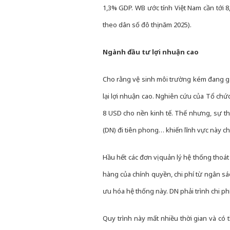
1,3% GDP. WB ước tính Việt Nam cần tới 8
theo dân số đô thị năm 2025).
Ngành đầu tư lợi nhuận cao
Cho rằng vệ sinh môi trường kém đang gâ
lại lợi nhuận cao. Nghiên cứu của Tổ chức
8 USD cho nền kinh tế. Thế nhưng, sự t
(DN) đi tiên phong… khiến lĩnh vực này c
Hầu hết các đơn vị quản lý hệ thống thoá
hàng của chính quyền, chi phí từ ngân sá
ưu hóa hệ thống này. DN phải trình chi ph
Quy trình này mất nhiều thời gian và có