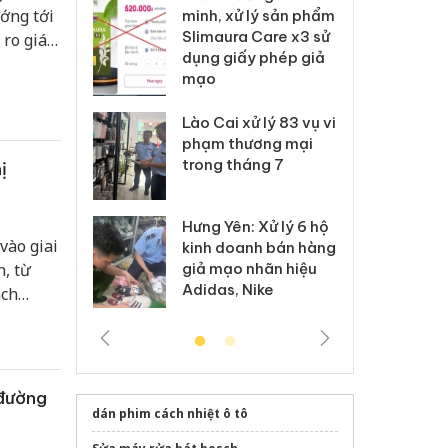
ớng tới
ai hàng ngàn
minh, xử lý sản phẩm
cô
m nhập lậu,
Slimaura Care x3 sử
sả
 ro giá
môi trường
dụng giấy phép giả
bả
anh
mạo
ki
 Thanh Hóa
Lào Cai xử lý 83 vụ vi
Cô
ại trong vụ
phạm thương mại
tìm
xuất, buôn
trong tháng 7
án
ị
 sào giả
bá
Hưng Yên: Xử lý 6 hộ
óa: Tìm bị
Th
vào giai
kinh doanh bán hàng
g vụ án buôn
hạ
, từ
giả mạo nhãn hiệu
h sữa
bá
Adidas, Nike
ách
 giả
Mo
 đường
dán phim cách nhiệt ô tô