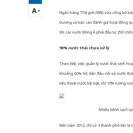
Cỡ chữ vừa
A
+
Cỡ chữ lớn
Ngân hàng Thế giới (WB) vừa công bố báo 
Dương và báo cáo đánh giá hoạt động quả
tới, các nước Đông Á phải đầu tư 250 USD
90% nước thải chưa xử lý
Theo WB, việc quản lý nước thải sinh hoạ
khoảng 60% hộ dân đấu nối xả nước thả
tiêu thoát nước bề mặt, chỉ 10% lượng nướ
Nhiều kênh rạch tạ
Đến năm 2012, chỉ có 3 thành phố lớn là