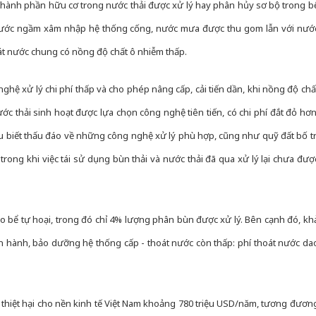
ấp, thành phần hữu cơ trong nước thải được xử lý hay phân hủy sơ bộ trong b
nước ngầm xâm nhập hệ thống cống, nước mưa được thu gom lẫn với nướ
át nước chung có nồng độ chất ô nhiễm thấp.
hệ xử lý chi phí thấp và cho phép nâng cấp, cải tiến dần, khi nồng độ chấ
ớc thải sinh hoạt được lựa chọn công nghệ tiên tiến, có chi phí đắt đỏ hơn
ểu biết thấu đáo về những công nghệ xử lý phù hợp, cũng như quỹ đất bố tr
trong khi việc tái sử dụng bùn thải và nước thải đã qua xử lý lại chưa đượ
ào bể tự hoại, trong đó chỉ 4% lượng phân bùn được xử lý. Bên cạnh đó, kh
ận hành, bảo dưỡng hệ thống cấp - thoát nước còn thấp: phí thoát nước da
thiệt hại cho nền kinh tế Việt Nam khoảng 780 triệu USD/năm, tương đươn