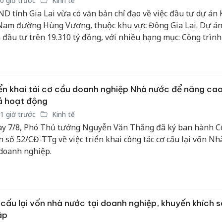
0 giờ trước
Kinh tế
D tỉnh Gia Lai vừa có văn bản chỉ đạo về việc đầu tư dự án
 Nam đường Hùng Vương, thuộc khu vực Đông Gia Lai. Dự án
 đầu tư trên 19.310 tỷ đồng, với nhiều hạng mục: Công trình
n kề, nhà ở biệt thự, chung cư nhà ở xã hội.
ển khai tái cơ cầu doanh nghiệp Nhà nước để nâng cao
ả hoạt động
1 giờ trước
Kinh tế
y 7/8, Phó Thủ tướng Nguyễn Văn Thắng đã ký ban hành C
n số 52/CĐ-TTg về việc triển khai công tác cơ cấu lại vốn N
 doanh nghiệp.
cấu lại vốn nhà nước tại doanh nghiệp, khuyến khích 
ập