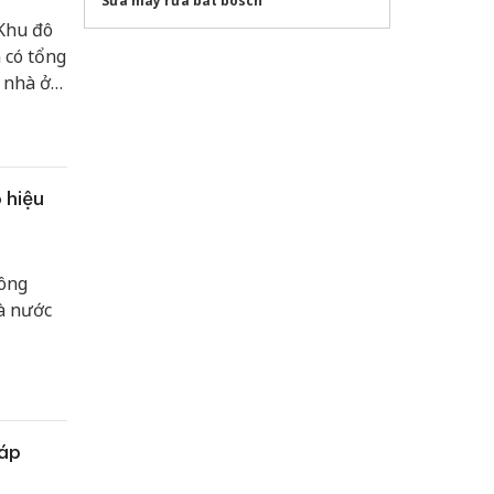
Sửa máy rửa bát bosch
 Khu đô
 có tổng
 nhà ở
 hiệu
ông
hà nước
sáp