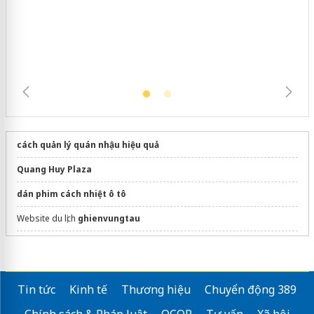
ngàn sản phẩm nhập lậu, bảo vệ môi
trường kinh doanh
cách quản lý quán nhậu hiệu quả
Quang Huy Plaza
dán phim cách nhiệt ô tô
Website du lịch
ghienvungtau
mua
bánh cốm Mễ Trì
chuẩn vị
Hỗ trợ
Sửa bếp từ TEKA
lỗi khó
Tin tức
Kinh tế
Thương hiệu
Chuyển động 389
Sửa máy rửa bát bosch
Chính sách & Pháp luật
OCOP
Tư vấn
Xã hội