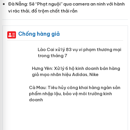
Đà Nẵng: Sẽ “Phạt nguội” qua camera an ninh với hành
vi rác thải, đổ trộm chất thải rắn
Chống hàng giả
 án
Lào Cai xử lý 83 vụ vi phạm thương
mại trong tháng 7
n
y
Hưng Yên: Xử lý 6 hộ kinh doanh bán
hàng giả mạo nhãn hiệu Adidas, Nike
Cà Mau: Tiêu hủy công khai hàng