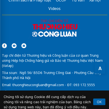
giá máy iteracare premium plus
Videos
Máy rửa chén công nghiệp Hàn Quốc
Tạp chí điện tử Thương hiệu và Công luận của cơ quan Trung
ương Hiệp hội Chống hàng giả và Bảo vệ Thương hiệu Việt Nam
(Vatap)
A
Tòa soạn: Ngõ 56/ B5D6 Trương Công Giai - Phường Cầu Giấy -
Thành phố Hà Nội
Email:
thuonghieucongluan@gmail.com
- ĐT: 093 172 5555
Tổng Biên Tập: Vũ Đức Thuận
Chúng tôi sử dụng Cookie để cung cấp dịch vụ của
Giấy phép hoạt động báo chí điện tử số 64/GP-BTTTT do Bộ
chúng tôi và nâng cao trải nghiệm của bạn. Bằng cách
OK
Thông tin và Truyền thông cấp ngày 21/2/2020.
sử dụng trang web này, bạn đã đồng ý với điều này.