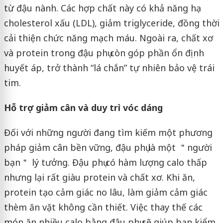
từ đậu nành. Các hợp chất này có khả năng hạ
cholesterol xấu (LDL), giảm triglyceride, đồng thời
cải thiện chức năng mạch máu. Ngoài ra, chất xơ
và protein trong đậu phụ còn góp phần ổn định
huyết áp, trở thành “lá chắn” tự nhiên bảo vệ trái
tim.
Hỗ trợ giảm cân và duy trì vóc dáng
Đối với những người đang tìm kiếm một phương
pháp giảm cân bền vững, đậu phụ là một ＂người
bạn＂ lý tưởng. Đậu phụ có hàm lượng calo thấp
nhưng lại rất giàu protein và chất xơ. Khi ăn,
protein tạo cảm giác no lâu, làm giảm cảm giác
thèm ăn vặt không cần thiết. Việc thay thế các
món ăn nhiều calo bằng đậu phụ sẽ giúp bạn kiểm