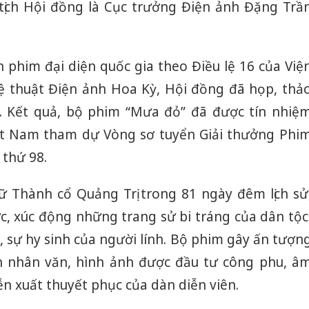
ủ tịch Hội đồng là Cục trưởng Điện ảnh Đặng Trầ
 phim đại diện quốc gia theo Điều lệ 16 của Việ
 thuật Điện ảnh Hoa Kỳ, Hội đồng đã họp, thả
n. Kết quả, bộ phim “Mưa đỏ” đã được tín nhiệ
iệt Nam tham dự Vòng sơ tuyển Giải thưởng Phi
 thứ 98.
iữ Thành cổ Quảng Trị trong 81 ngày đêm lịch sử
c, xúc động những trang sử bi tráng của dân tộc
, sự hy sinh của người lính. Bộ phim gây ấn tượn
nh nhân văn, hình ảnh được đầu tư công phu, â
ễn xuất thuyết phục của dàn diễn viên.