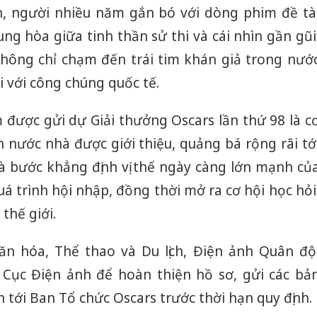
, người nhiều năm gắn bó với dòng phim đề tà
ung hòa giữa tinh thần sử thi và cái nhìn gần gũi
không chỉ chạm đến trái tim khán giả trong nướ
 với công chúng quốc tế.
 được gửi dự Giải thưởng Oscars lần thứ 98 là c
 nước nhà được giới thiệu, quảng bá rộng rãi tớ
là bước khẳng định vị thế ngày càng lớn mạnh củ
á trình hội nhập, đồng thời mở ra cơ hội học hỏi
thế giới.
ăn hóa, Thể thao và Du lịch, Điện ảnh Quân độ
 Cục Điện ảnh để hoàn thiện hồ sơ, gửi các bả
tới Ban Tổ chức Oscars trước thời hạn quy định.