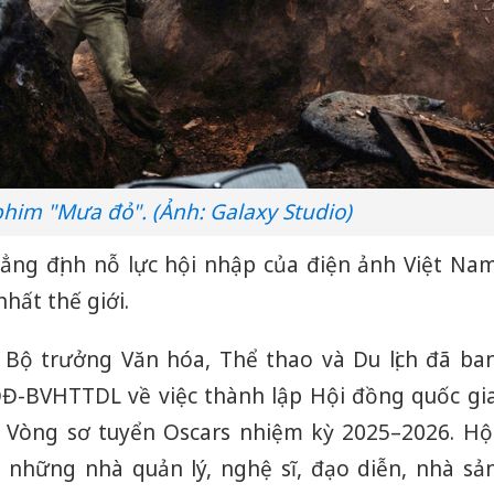
him "Mưa đỏ". (Ảnh: Galaxy Studio)
khẳng định nỗ lực hội nhập của điện ảnh Việt Na
nhất thế giới.
 Bộ trưởng Văn hóa, Thể thao và Du lịch đã ba
QĐ-BVHTTDL về việc thành lập Hội đồng quốc gi
Vòng sơ tuyển Oscars nhiệm kỳ 2025–2026. Hộ
 những nhà quản lý, nghệ sĩ, đạo diễn, nhà sả