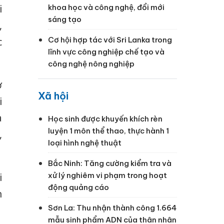
i
khoa học và công nghệ, đổi mới
sáng tạo
,
Cơ hội hợp tác với Sri Lanka trong
c
lĩnh vực công nghiệp chế tạo và
công nghệ nông nghiệp
ơ
Xã hội
i
a
Học sinh được khuyến khích rèn
luyện 1 môn thể thao, thực hành 1
,
loại hình nghệ thuật
Bắc Ninh: Tăng cường kiểm tra và
xử lý nghiêm vi phạm trong hoạt
i
động quảng cáo
n
Sơn La: Thu nhận thành công 1.664
mẫu sinh phẩm ADN của thân nhân