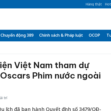
Hàng thật
Hot
Chuyển động 389
Chính sách & Pháp luật
OCOP
Tư
diện Việt Nam tham dự
 Oscars Phim nước ngoài
i trí
Du lịch đã ban hành Quyết định số 3479/QĐ-