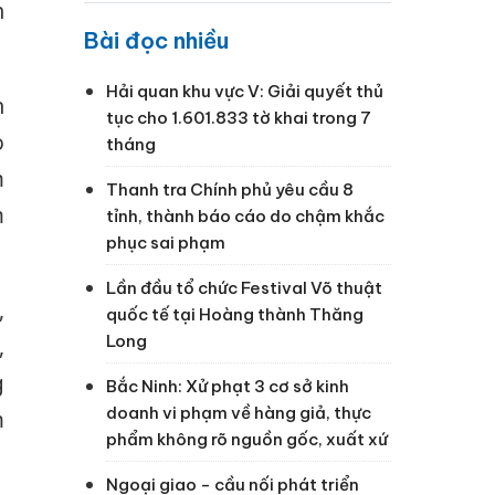
n
Bài đọc nhiều
Hải quan khu vực V: Giải quyết thủ
n
tục cho 1.601.833 tờ khai trong 7
o
tháng
m
Thanh tra Chính phủ yêu cầu 8
m
tỉnh, thành báo cáo do chậm khắc
phục sai phạm
Lần đầu tổ chức Festival Võ thuật
,
quốc tế tại Hoàng thành Thăng
Long
,
g
Bắc Ninh: Xử phạt 3 cơ sở kinh
doanh vi phạm về hàng giả, thực
m
phẩm không rõ nguồn gốc, xuất xứ
Ngoại giao - cầu nối phát triển