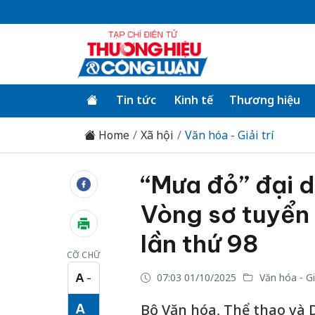
Tin tức
Kinh tế
Thương hiệu
Home
Xã hội
Văn hóa - Giải trí
“Mưa đỏ” đại 
Vòng sơ tuyển
lần thứ 98
CỠ CHỮ
A
07:03 01/10/2025
Văn hóa - Giả
−
Cỡ chữ nhỏ
A
Bộ Văn hóa, Thể thao và 