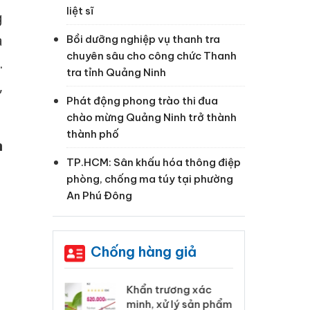
liệt sĩ
g
à
Bồi dưỡng nghiệp vụ thanh tra
chuyên sâu cho công chức Thanh
…
tra tỉnh Quảng Ninh
,
Phát động phong trào thi đua
chào mừng Quảng Ninh trở thành
thành phố
n
TP.HCM: Sân khấu hóa thông điệp
phòng, chống ma túy tại phường
An Phú Đông
Chống hàng giả
 Tiêu hủy
Khẩn trương xác
Cà
ai hàng ngàn
minh, xử lý sản phẩm
cô