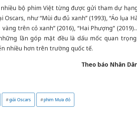
 nhiều bộ phim Việt từng được gửi tham dự hạn
i Oscars, như “Mùi đu đủ xanh” (1993), “Áo lụa H
a vàng trên cỏ xanh” (2016), “Hai Phượng” (2019)
 những lần góp mặt đều là dấu mốc quan trọng
ến nhiều hơn trên trường quốc tế.
Theo báo Nhân Dâ
giải Oscars
phim Mưa đỏ
Cà Mau:
công kh