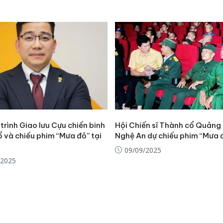
sản phẩ
bảo vệ 
kinh do
Công an
tìm bị h
án sản 
bán yến
Thanh H
hại tron
bán bìn
rình Giao lưu Cựu chiến binh
Hội Chiến sĩ Thành cổ Quảng T
Moyuum
 và chiếu phim “Mưa đỏ” tại
Nghệ An dự chiếu phim “Mưa 
n
09/09/2025
/2025