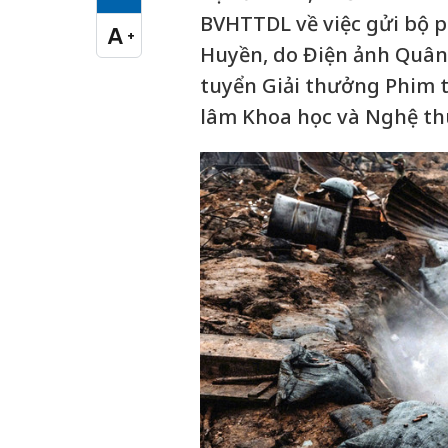
Cỡ chữ vừa
BVHTTDL về việc gửi bộ 
A
+
Cỡ chữ lớn
Huyền, do Điện ảnh Quân
tuyển Giải thưởng Phim t
lâm Khoa học và Nghệ thu