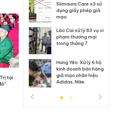
m nhập lậu,
Slimaura Care x3 sử
sả
môi trường
dụng giấy phép giả
bả
anh
mạo
ki
 Thanh Hóa
Lào Cai xử lý 83 vụ vi
Cô
ại trong vụ
phạm thương mại
tìm
xuất, buôn
trong tháng 7
án
 sào giả
bá
Hưng Yên: Xử lý 6 hộ
óa: Tìm bị
Th
kinh doanh bán hàng
g vụ án buôn
hạ
giả mạo nhãn hiệu
h sữa
bá
rị tại
Adidas, Nike
 giả
Mo
đỏ”