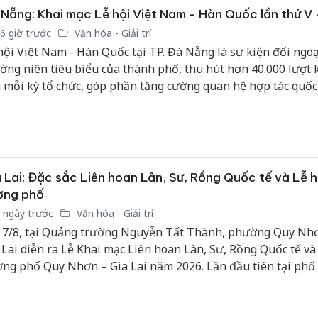
Nẵng: Khai mạc Lễ hội Việt Nam - Hàn Quốc lần thứ V
6 giờ trước
Văn hóa - Giải trí
hội Việt Nam - Hàn Quốc tại TP. Đà Nẵng là sự kiện đối ngoạ
ờng niên tiêu biểu của thành phố, thu hút hơn 40.000 lượt 
 mỗi kỳ tổ chức, góp phần tăng cường quan hệ hợp tác quốc 
n đầu tư, thương mại, du lịch và giao lưu văn hóa, đối ngoại 
 giữa TP. Đà Nẵng và các địa phương, đối tác Hàn Quốc.
 Lai: Đặc sắc Liên hoan Lân, Sư, Rồng Quốc tế và Lễ h
ờng phố
 ngày trước
Văn hóa - Giải trí
 7/8, tại Quảng trường Nguyễn Tất Thành, phường Quy Nhơ
 Lai diễn ra Lễ Khai mạc Liên hoan Lân, Sư, Rồng Quốc tế và
ng phố Quy Nhơn – Gia Lai năm 2026. Lần đầu tiên tại phố
 Nhơn, người dân và du khách được mãn nhãn với những m
n Lân, Sư, Rồng hoành tráng, đặc sắc của các nghệ nhân đến
aysia, Thái Lan, Trung Quốc, Hàn Quốc…