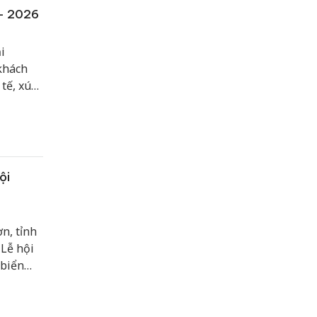
 - 2026
i
khách
tế, xúc
nhân
ội
n, tỉnh
 Lễ hội
 biển
àn biểu
 từ