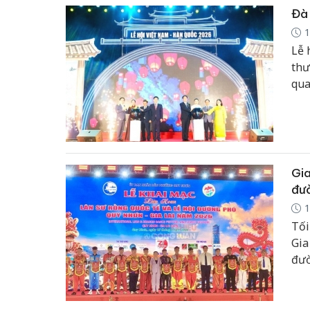
Đà 
1
Lễ 
thư
qua
tiế
dân
Gia
đư
1
Tối
Gia
đườ
Quy
diễ
Mal