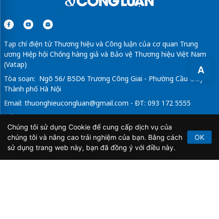
Tạp chí điện tử Thương hiệu và Công luận của cơ quan Trung
ương Hiệp hội Chống hàng giả và Bảo vệ Thương hiệu Việt Nam
(Vatap)
A
Tòa soạn: Ngõ 56/ B5D6 Trương Công Giai - Phường Cầu Giấy -
Thành phố Hà Nội
Email:
thuonghieucongluan@gmail.com
- ĐT: 093 172 5555
Tổng Biên Tập: Vũ Đức Thuận
Chúng tôi sử dụng Cookie để cung cấp dịch vụ của
Giấy phép hoạt động báo chí điện tử số 64/GP-BTTTT do Bộ
chúng tôi và nâng cao trải nghiệm của bạn. Bằng cách
OK
Thông tin và Truyền thông cấp ngày 21/2/2020.
sử dụng trang web này, bạn đã đồng ý với điều này.
Copyright © 2026
TẠP CHÍ THƯƠNG HIỆU & CÔNG
LUẬN
. All Rights Reserved.
Bản quyền thuộc Tạp chí Thương hiệu và Công luận. Cấm