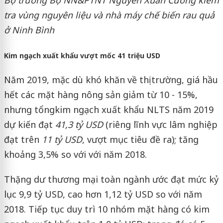
Bộ trưởng Bộ NN&PTNT Nguyễn Xuân Cường kiểm
tra vùng nguyên liệu và nhà máy chế biến rau quả
ở Ninh Bình
Kim ngạch xuất khẩu vượt mốc 41 triệu USD
Năm 2019, mặc dù khó khăn về thị trường, giá hầu
hết các mặt hàng nông sản giảm từ 10 - 15%,
nhưng tổngkim ngạch xuất khẩu NLTS năm 2019
dự kiến đạt
41,3 tỷ USD
(riêng lĩnh vực lâm nghiệp
đạt trên
11 tỷ USD
, vượt mục tiêu đề ra); tăng
khoảng 3,5% so với với năm 2018.
Thặng dư thương mại toàn ngành ước đạt mức kỷ
lục 9,9 tỷ USD, cao hơn 1,12 tỷ USD so với năm
2018. Tiếp tục duy trì 10 nhóm mặt hàng có kim