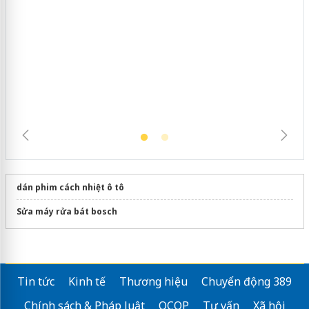
Cà Mau: Tiêu hủy công khai hàng
ngàn sản phẩm nhập lậu, bảo vệ môi
trường kinh doanh
dán phim cách nhiệt ô tô
Sửa máy rửa bát bosch
Tin tức
Kinh tế
Thương hiệu
Chuyển động 389
Chính sách & Pháp luật
OCOP
Tư vấn
Xã hội