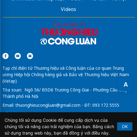
Videos
Tạp chí điện tử Thương hiệu và Công luận của cơ quan Trung
ương Hiệp hội Chống hàng giả và Bảo vệ Thương hiệu Việt Nam
(Vatap)
A
Tòa soạn: Ngõ 56/ B5D6 Trương Công Giai - Phường Cầu Giấy -
Thành phố Hà Nội
Email:
thuonghieucongluan@gmail.com
- ĐT: 093 172 5555
Tổng Biên Tập: Vũ Đức Thuận
Chúng tôi sử dụng Cookie để cung cấp dịch vụ của
Giấy phép hoạt động báo chí điện tử số 64/GP-BTTTT do Bộ
chúng tôi và nâng cao trải nghiệm của bạn. Bằng cách
OK
Thông tin và Truyền thông cấp ngày 21/2/2020.
sử dụng trang web này, bạn đã đồng ý với điều này.