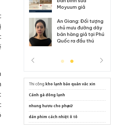
h sữa
bá
Adidas, Nike
 giả
Mo
c
Cà Mau: Tiêu hủy
g: Đối tượng
An
ị
công khai hàng ngàn
 đường dây
ch
sản phẩm nhập lậu,
 giả tại Phú
bá
c
bảo vệ môi trường
 đầu thú
Qu
ế
kinh doanh
m
n
Thi công
kho lạnh bảo quản vắc xin
t
Cánh gà đông lạnh
c
nhung hươu cho phụ nữ
ó
dán phim cách nhiệt ô tô
Tảo xoắn Japan Algae chính hãng
lợi ích của
viên uống liposomal