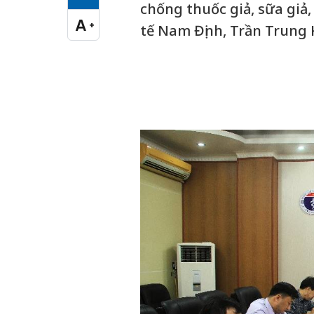
Cỡ chữ vừa
chống thuốc giả, sữa giả
A
+
tế Nam Định, Trần Trung K
Cỡ chữ lớn