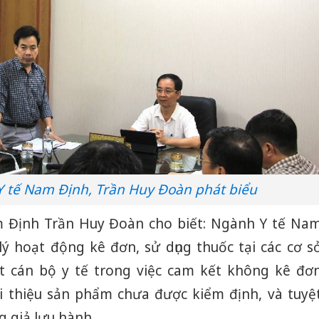
Y tế Nam Định, Trần Huy Đoàn phát biểu
Công an
 Định Trần Huy Đoàn cho biết: Ngành Y tế Na
tìm bị h
án sản 
ý hoạt động kê đơn, sử dụng thuốc tại các cơ s
bán yến
 cán bộ y tế trong việc cam kết không kê đơ
Thanh H
i thiệu sản phẩm chưa được kiểm định, và tuyệ
hại tron
g giả lưu hành.