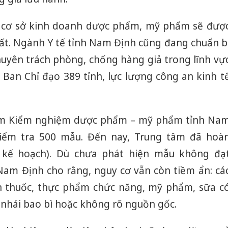
bán bìn
Moyuum
và cơ sở kinh doanh dược phẩm, mỹ phẩm sẽ đượ
An Gian
uất. Ngành Y tế tỉnh Nam Định cũng đang chuẩn b
chủ mưu
bán hàng
huyên trách phòng, chống hàng giả trong lĩnh vự
Quốc ra
i Ban Chỉ đạo 389 tỉnh, lực lượng công an kinh t
âm Kiểm nghiệm dược phẩm – mỹ phẩm tỉnh Na
kiểm tra 500 mẫu. Đến nay, Trung tâm đã hoà
kế hoạch). Dù chưa phát hiện mẫu không đạ
am Định cho rằng, nguy cơ vẫn còn tiềm ẩn: cá
nh thuốc, thực phẩm chức năng, mỹ phẩm, sữa c
 nhái bao bì hoặc không rõ nguồn gốc.