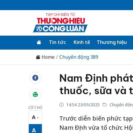
Tin tức
Kinh tế
Thương hiệu
Home
Chuyển động 389
Nam Định phát
thuốc, sữa và
14:54 23/05/2025
Chuyển độn
CỠ CHỮ
A
Trước diễn biến phức tạp 
−
Cỡ chữ nhỏ
Nam Định vừa tổ chức Hội
A