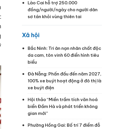
Lào Cai hỗ trợ 250.000
m
đồng/người/ngày cho người dân
c
sơ tán khỏi vùng thiên tai
n
Xã hội
g
ỹ
Bắc Ninh: Tri ân nạn nhân chất độc
da cam, tôn vinh 60 điển hình tiêu
biểu
Đà Nẵng: Phấn đấu đến năm 2027,
100% xe buýt hoạt động ở đô thị là
xe buýt điện
Hội thảo “Miền trầm tích văn hoá
biển Đầm Hà và phát triển không
gian mới”
Phường Hồng Gai: Bố trí 7 điểm đỗ