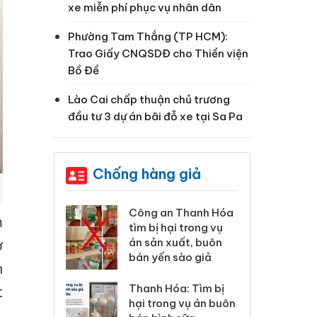
xe miễn phí phục vụ nhân dân
Phường Tam Thắng (TP HCM):
Trao Giấy CNQSDĐ cho Thiền viện
Bồ Đề
Lào Cai chấp thuận chủ trương
đầu tư 3 dự án bãi đỗ xe tại Sa Pa
Chống hàng giả
 Thanh Hóa
Lào Cai xử lý 83 vụ vi
Cô
m
ại trong vụ
phạm thương mại
tìm
xuất, buôn
trong tháng 7
án
ở
 sào giả
bá
n
Hưng Yên: Xử lý 6 hộ
óa: Tìm bị
Th
t
kinh doanh bán hàng
g vụ án buôn
hạ
giả mạo nhãn hiệu