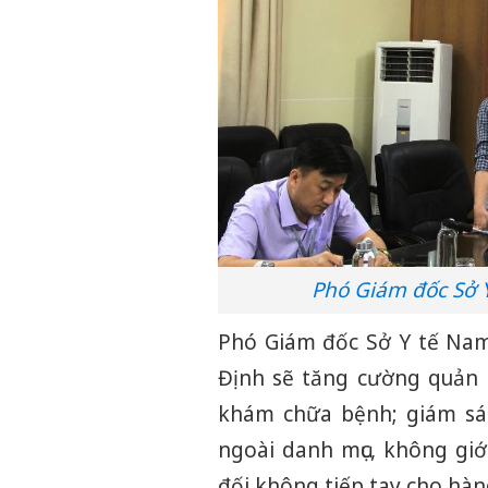
Phó Giám đốc Sở 
Phó Giám đốc Sở Y tế Nam
Định sẽ tăng cường quản l
khám chữa bệnh; giám sát
ngoài danh mục, không giớ
đối không tiếp tay cho hàn