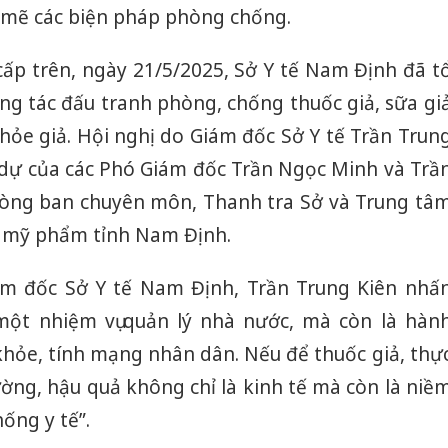
 mẽ các biện pháp phòng chống.
cấp trên, ngày 21/5/2025, Sở Y tế Nam Định đã t
ông tác đấu tranh phòng, chống thuốc giả, sữa gi
hỏe giả. Hội nghị do Giám đốc Sở Y tế Trần Trun
m dự của các Phó Giám đốc Trần Ngọc Minh và Trầ
hòng ban chuyên môn, Thanh tra Sở và Trung tâ
 mỹ phẩm tỉnh Nam Định.
iám đốc Sở Y tế Nam Định, Trần Trung Kiên nhấ
một nhiệm vụ quản lý nhà nước, mà còn là hàn
khỏe, tính mạng nhân dân. Nếu để thuốc giả, thự
rường, hậu quả không chỉ là kinh tế mà còn là niề
ống y tế”.