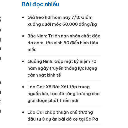
Bài đọc nhiều
Giá heo hơi hôm nay 7/8: Giảm
ổ
xuống dưới mốc 60.000 đồng/kg
ả
Bắc Ninh: Tri ân nạn nhân chất độc
g
da cam, tôn vinh 60 điển hình tiêu
n
biểu
m
Quảng Ninh: Gặp mặt kỷ niệm 70
năm ngày truyền thống lực lượng
cảnh sát kinh tế
n
Lào Cai: Xã Bát Xát tập trung
h
nguồn lực, tạo đà tăng trưởng cho
c
giai đoạn phát triển mới
m
Lào Cai chấp thuận chủ trương
đầu tư 3 dự án bãi đỗ xe tại Sa Pa