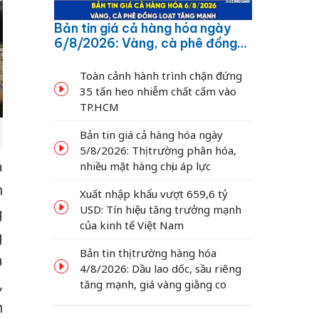
Bản tin giá cả hàng hóa ngày
6/8/2026: Vàng, cà phê đồng
loạt tăng mạnh
Toàn cảnh hành trình chặn đứng
35 tấn heo nhiễm chất cấm vào
TP.HCM
Bản tin giá cả hàng hóa ngày
5/8/2026: Thị trường phân hóa,
ả
nhiều mặt hàng chịu áp lực
n
Xuất nhập khẩu vượt 659,6 tỷ
USD: Tín hiệu tăng trưởng mạnh
g
của kinh tế Việt Nam
g
Bản tin thị trường hàng hóa
a
4/8/2026: Dầu lao dốc, sầu riêng
,
tăng mạnh, giá vàng giằng co
n