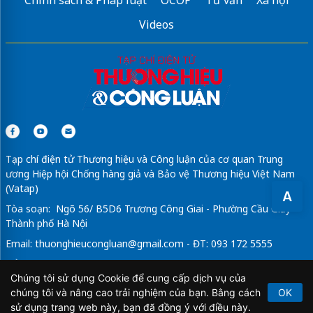
Videos
Tạp chí điện tử Thương hiệu và Công luận của cơ quan Trung
ương Hiệp hội Chống hàng giả và Bảo vệ Thương hiệu Việt Nam
(Vatap)
A
Tòa soạn: Ngõ 56/ B5D6 Trương Công Giai - Phường Cầu Giấy -
Thành phố Hà Nội
Email:
thuonghieucongluan@gmail.com
- ĐT: 093 172 5555
Tổng Biên Tập: Vũ Đức Thuận
Chúng tôi sử dụng Cookie để cung cấp dịch vụ của
Giấy phép hoạt động báo chí điện tử số 64/GP-BTTTT do Bộ
chúng tôi và nâng cao trải nghiệm của bạn. Bằng cách
OK
Thông tin và Truyền thông cấp ngày 21/2/2020.
sử dụng trang web này, bạn đã đồng ý với điều này.