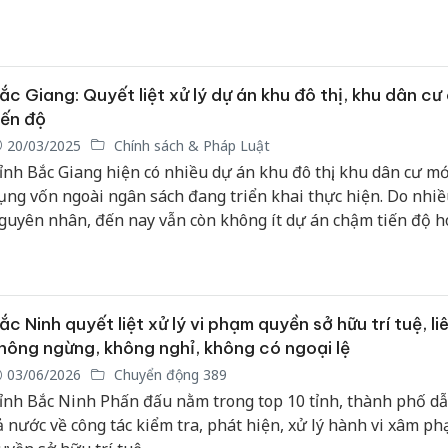
à một trong những nhiệm vụ trọng tâm, xuyên suốt nhằm h
ến mục tiêu bảo vệ sức khỏe và nâng cao chất lượng cuộc s
hân dân.
ắc Giang: Quyết liệt xử lý dự án khu đô thị, khu dân c
iến độ
20/03/2025
Chính sách & Pháp Luật
ỉnh Bắc Giang hiện có nhiều dự án khu đô thị, khu dân cư mớ
ụng vốn ngoài ngân sách đang triển khai thực hiện. Do nhiề
guyên nhân, đến nay vẫn còn không ít dự án chậm tiến độ 
hiện hạ tầng, gây lãng phí nguồn lực, ảnh hưởng đến kết qu
gân sách cũng như quá trình phát triển đô thị.
ắc Ninh quyết liệt xử lý vi phạm quyền sở hữu trí tuệ, li
hông ngừng, không nghỉ, không có ngoại lệ
03/06/2026
Chuyển động 389
ỉnh Bắc Ninh Phấn đấu nằm trong top 10 tỉnh, thành phố d
ả nước về công tác kiểm tra, phát hiện, xử lý hành vi xâm p