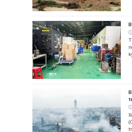
n
k
m
B
T
n
k
k
B
t
X
(
t