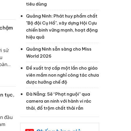
ướng
tiêu dùng
ống của
Quảng Ninh: Phát huy phẩm chất
"Bộ đội Cụ Hồ", xây dựng Hội Cựu
ư chậm
chiến binh vững mạnh, hoạt động
hiệu quả
Quảng Ninh sẵn sàng cho Miss
i sử
World 2026
u
hoàn
Đề xuất trợ cấp một lần cho giáo
ả thu
viên mầm non nghỉ công tác chưa
được hưởng chế độ
Đà Nẵng: Sẽ “Phạt nguội” qua
ên tục,
camera an ninh với hành vi rác
thải, đổ trộm chất thải rắn
ẫn đầu
hạm