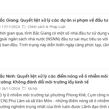
gành, tiến hành kiểm tra, phát hiện và tạm giữ nhiều đối t
hai thác đất trái phép tại bãi bồi ven sông Hồng, cùng hàng 
áy móc, ô tô... phục vụ khai thác.
ắc Giang: Quyết liệt xử lý các dự án vi phạm về đầu tư
17/11/2024
Chính sách & Pháp Luật
hời gian qua, tỉnh Bắc Giang có một số nhà đầu tư sử dụng 
goài ngân sách nhà nước (NSNN) đầu tư sai mục tiêu so với
ý ban đầu. Tình trạng này diễn biến ngày càng phức tạp, cầ
iểm tra và xử lý nghiêm, tránh tái diễn.
ắc Ninh: Quyết liệt xử lý các điểm nóng về ô nhiễm môi
rường: Không đánh đổi môi trường lấy kinh tế
26/11/2024
Xã hội
ử lý ô nhiễm môi trường tại phường Phong Khê, Cụm công 
CCN) Phú Lâm và xã Văn Môn - những điểm nóng về ô nhiễm
rường nghiêm trọng nhất của tỉnh luôn được Lãnh đạo tỉnh x