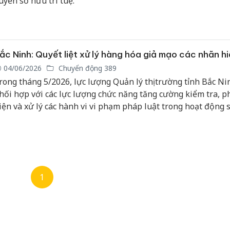
uyền sở hữu trí tuệ.
hanh Hóa
Lào Cai xử lý 83 vụ
Công a
trong vụ
vi phạm thương mại
tìm bị 
t, buôn
trong tháng 7
án sản 
ắc Ninh: Quyết liệt xử lý hàng hóa giả mạo các nhãn hi
o giả
bán yến
04/06/2026
Chuyển động 389
rong tháng 5/2026, lực lượng Quản lý thị trường tỉnh Bắc Ni
Hưng Yên: Xử lý 6 hộ
 Tìm bị
Thanh H
kinh doanh bán
hối hợp với các lực lượng chức năng tăng cường kiểm tra, p
vụ án
hại tro
hàng giả mạo nhãn
iện và xử lý các hành vi vi phạm pháp luật trong hoạt động 
ình sữa
buôn bá
hiệu Adidas, Nike
iả
Moyuum
uất, kinh doanh hàng hóa và dịch vụ trên địa bàn tỉnh.
Cà Mau: Tiêu hủy
Đối tượng
An Gian
công khai hàng
ường dây
chủ mư
ngàn sản phẩm
iả tại
bán hàn
nhập lậu, bảo vệ
ra đầu
Phú Qu
1
môi trường kinh
thú
doanh