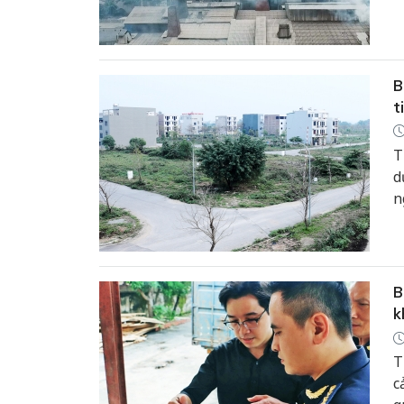
l
đ
n
B
t
T
d
n
t
n
B
k
T
c