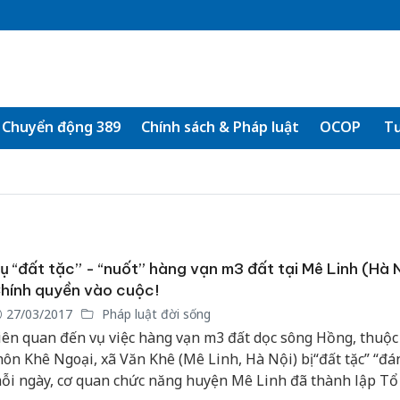
Chuyển động 389
Chính sách & Pháp luật
OCOP
Tư
ụ “đất tặc” - “nuốt” hàng vạn m3 đất tại Mê Linh (Hà N
hính quyền vào cuộc!
27/03/2017
Pháp luật đời sống
iên quan đến vụ việc hàng vạn m3 đất dọc sông Hồng, thuộc 
hôn Khê Ngoại, xã Văn Khê (Mê Linh, Hà Nội) bị “đất tặc” “đá
ỗi ngày, cơ quan chức năng huyện Mê Linh đã thành lập Tổ 