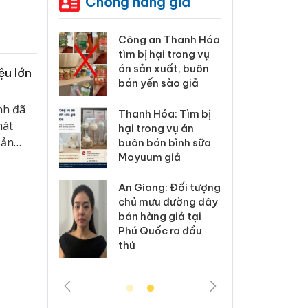
Chống hàng giả
n Thanh Hóa
Lào Cai xử lý 83 vụ
Côn
hại trong vụ
vi phạm thương mại
tìm 
xuất, buôn
trong tháng 7
án s
ệu lớn
 sào giả
bán 
nh đã
Hưng Yên: Xử lý 6 hộ
óa: Tìm bị
Tha
kinh doanh bán
hát
ng vụ án
hại 
hàng giả mạo nhãn
sản
n bình sữa
buô
hiệu Adidas, Nike
 giả
Moy
Cà Mau: Tiêu hủy
g: Đối tượng
An G
công khai hàng
u đường dây
chủ
ngàn sản phẩm
g giả tại
bán 
nhập lậu, bảo vệ
ốc ra đầu
Phú
môi trường kinh
thú
doanh