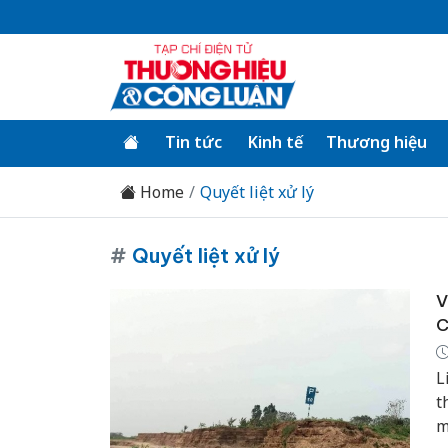
Tin tức
Kinh tế
Thương hiệu
Home
Quyết liệt xử lý
#
Quyết liệt xử lý
V
C
L
t
m