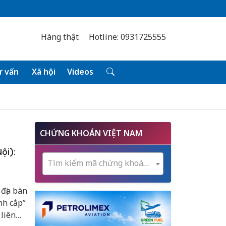
Hàng thật
Hotline: 0931725555
 vấn
Xã hội
Videos
CHỨNG KHOÁN VIỆT NAM
ội):
Tìm kiếm mã chứng khoán...
địa bàn
nh cắp”
liên