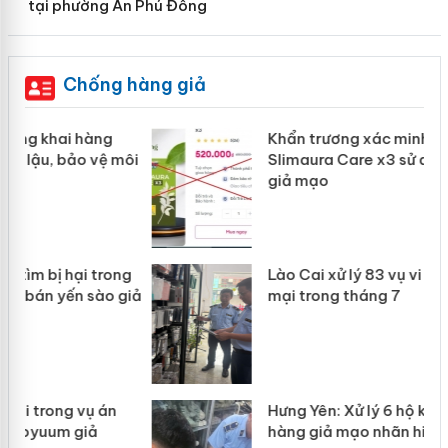
tại phường An Phú Đông
Chống hàng giả
Khẩn trương xác minh, xử lý sản phẩm
ôi
Slimaura Care x3 sử dụng giấy phép
giả mạo
g
Lào Cai xử lý 83 vụ vi phạm thương
iả
mại trong tháng 7
Hưng Yên: Xử lý 6 hộ kinh doanh bán
hàng giả mạo nhãn hiệu Adidas, Nike