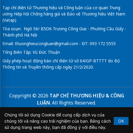
Tạp chí điện tử Thương hiệu và Công luận của cơ quan Trung
ương Hiệp hội Chống hàng giả và Bảo vệ Thương hiệu Việt Nam
(Vatap)
Tòa soạn: Ngõ 56/ B5D6 Trương Công Giai - Phường Cầu Giấy -
Thành phố Hà Nội
Email:
thuonghieucongluan@gmail.com
- ĐT: 093 172 5555
Tổng Biên Tập: Vũ Đức Thuận
Giấy phép hoạt động báo chí điện tử số 64/GP-BTTTT do Bộ
Thông tin và Truyền thông cấp ngày 21/2/2020.
Copyright © 2026
TẠP CHÍ THƯƠNG HIỆU & CÔNG
LUẬN
. All Rights Reserved.
Bản quyền thuộc Tạp chí Thương hiệu và Công luận. Cấm
Chúng tôi sử dụng Cookie để cung cấp dịch vụ của
sao chép dưới mọi hình thức nếu không có sự chấp thuận
chúng tôi và nâng cao trải nghiệm của bạn. Bằng cách
OK
bằng văn bản.
sử dụng trang web này, bạn đã đồng ý với điều này.