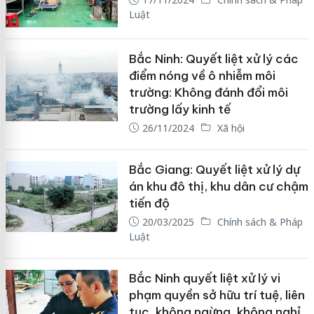
Luật
Bắc Ninh: Quyết liệt xử lý các
điểm nóng về ô nhiễm môi
trường: Không đánh đổi môi
trường lấy kinh tế
26/11/2024
Xã hội
Bắc Giang: Quyết liệt xử lý dự
án khu đô thị, khu dân cư chậm
tiến độ
20/03/2025
Chính sách & Pháp
Luật
Bắc Ninh quyết liệt xử lý vi
phạm quyền sở hữu trí tuệ, liên
tục, không ngừng, không nghỉ,