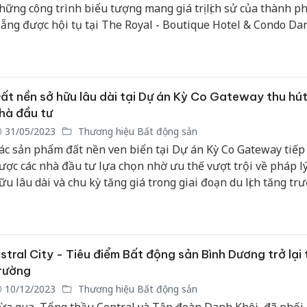
hững công trình biểu tượng mang giá trị lịch sử của thành p
ẵng được hội tụ tại The Royal - Boutique Hotel & Condo Da
ạo nên đẳng cấp khác biệt của dự án trong phân khúc bất đ
ạng sang.
ất nền sở hữu lâu dài tại Dự án Kỳ Co Gateway thu hú
hà đầu tư
31/05/2023
Thương hiệu Bất động sản
ác sản phẩm đất nền ven biển tại Dự án Kỳ Co Gateway tiếp
ược các nhà đầu tư lựa chọn nhờ ưu thế vượt trội về pháp l
ữu lâu dài và chu kỳ tăng giá trong giai đoạn du lịch tăng tr
ượng.
stral City - Tiêu điểm Bất động sản Bình Dương trở lại 
rường
10/12/2023
Thương hiệu Bất động sản