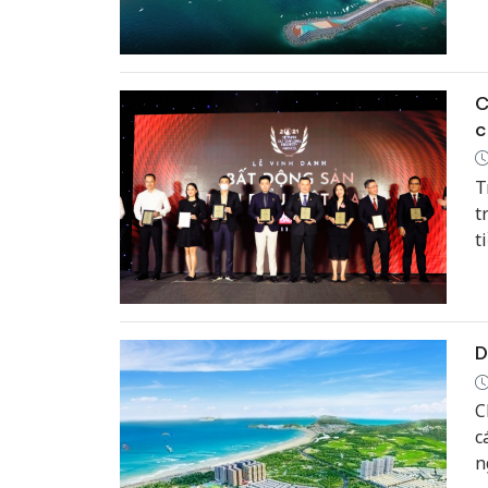
C
c
T
t
t
t
d
v
D
C
c
n