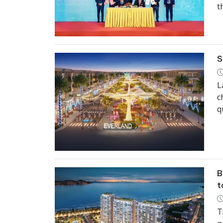
t
t
S
N
p
S
đ
L
c
q
c
t
l
B
t
T