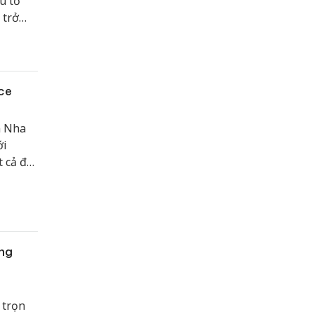
u tố
 trở
dắt xu
 hứa
ce
n Nha
ới
t cả đã
g.
ng
 trọn