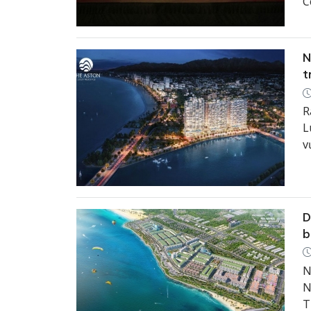
C
T
N
t
R
L
v
D
b
N
N
T