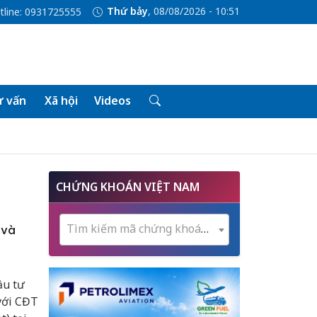
Thứ bảy
, 08/08/2026 - 10:51
tline: 0931725555
 vấn
Xã hội
Videos
CHỨNG KHOÁN VIỆT NAM
Tìm kiếm mã chứng khoán...
 và
ầu tư
với CĐT