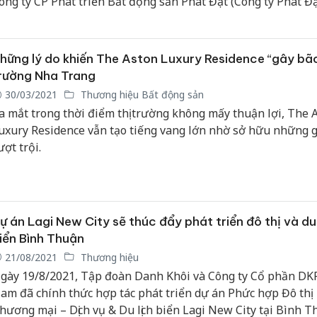
ông ty CP Phát triển Bất động sản Phát Đạt (Công ty Phát Đạt
he Reverie Saigon (Times Square, Q.1, TP.HCM).
hững lý do khiến The Aston Luxury Residence “gây bão
rường Nha Trang
30/03/2021
Thương hiệu Bất động sản
a mắt trong thời điểm thị trường không mấy thuận lợi, The 
uxury Residence vẫn tạo tiếng vang lớn nhờ sở hữu những gi
ượt trội.
ự án Lagi New City sẽ thúc đẩy phát triển đô thị và du 
iển Bình Thuận
21/08/2021
Thương hiệu
gày 19/8/2021, Tập đoàn Danh Khôi và Công ty Cổ phần DK
am đã chính thức hợp tác phát triển dự án Phức hợp Đô thị
hương mại – Dịch vụ & Du lịch biển Lagi New City tại Bình T