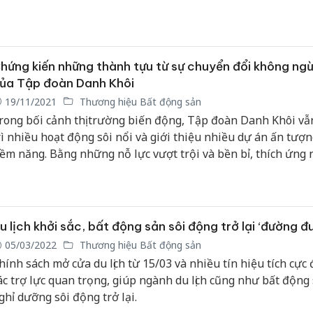
hứng kiến những thành tựu từ sự chuyển đổi không ng
ủa Tập đoàn Danh Khôi
19/11/2021
Thương hiệu Bất động sản
rong bối cảnh thị trường biến động, Tập đoàn Danh Khôi vẫ
rì nhiều hoạt động sôi nổi và giới thiệu nhiều dự án ấn tượn
iềm năng. Bằng những nỗ lực vượt trội và bền bỉ, thích ứng
rước những chuyển đổi của thị trường do đại dịch, Danh Khôi 
oanh nghiệp liên tiếp được các tổ chức uy tín trong nước và
ực vinh danh Nhà phát triển bất động sản tiêu biểu 2021.
u lịch khởi sắc, bất động sản sôi động trở lại ‘đường đ
05/03/2022
Thương hiệu Bất động sản
hính sách mở cửa du lịch từ 15/03 và nhiều tín hiệu tích cực 
ác trợ lực quan trọng, giúp ngành du lịch cũng như bất động
ghỉ dưỡng sôi động trở lại.