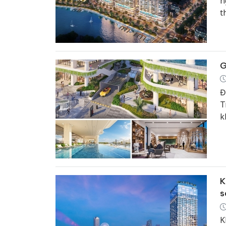
n
t
t
R
h
h
G
Đ
T
k
t
K
s
K