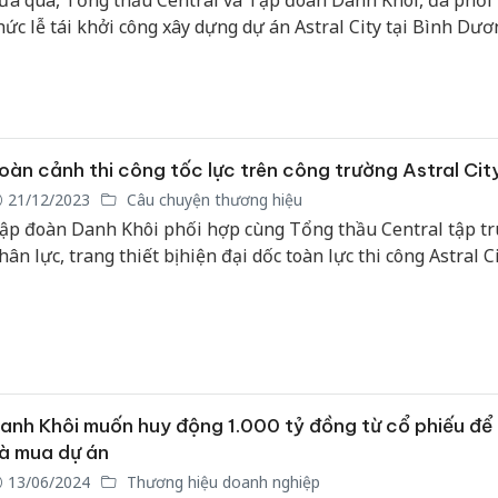
ừa qua, Tổng thầu Central và Tập đoàn Danh Khôi, đã phối
hức lễ tái khởi công xây dựng dự án Astral City tại Bình Dươ
oàn cảnh thi công tốc lực trên công trường Astral Cit
21/12/2023
Câu chuyện thương hiệu
ập đoàn Danh Khôi phối hợp cùng Tổng thầu Central tập t
hân lực, trang thiết bị hiện đại dốc toàn lực thi công Astral Ci
anh Khôi muốn huy động 1.000 tỷ đồng từ cổ phiếu để 
à mua dự án
13/06/2024
Thương hiệu doanh nghiệp