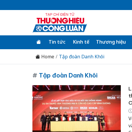
Tin tức
Kinh tế
Thương hiệu
Home
Tập đoàn Danh Khôi
#
Tập đoàn Danh Khôi
L
t
C
V
v