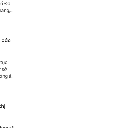
hố Đà
nang,
ộng sản
t các
 tục
ý sở
ưởng ấn
thị