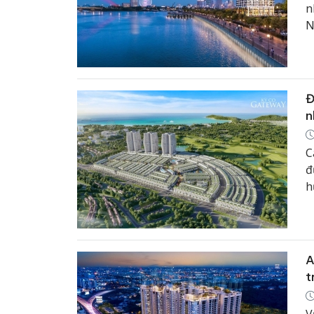
n
N
t
h
Đ
n
C
đ
h
t
A
t