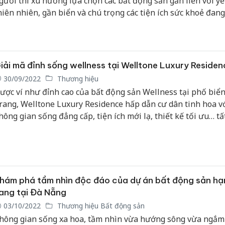
gười thì xu hướng lựa chọn các bất động sản gắn liền với yế
hiên nhiên, gần biển và chú trọng các tiện ích sức khoẻ đang
hành xu hướng thịnh hành. Sự ra mắt của Welltone Luxury
esidence đã góp phần nâng tầm chuẩn sống cao cấp và dẫn 
ướng bất động sản wellness tại thành phố biển Nha Trang,
ẹn gia tăng nhiều lợi ích cho sức khỏe cho cư dân tương lai.
iải mã đỉnh sống wellness tại Welltone Luxury Residen
30/09/2022
Thương hiệu
ược ví như đỉnh cao của bất động sản Wellness tại phố biể
rang, Welltone Luxury Residence hấp dẫn cư dân tinh hoa v
hông gian sống đẳng cấp, tiện ích mới lạ, thiết kế tối ưu… tấ
ạo nên một đỉnh sống wellness nơi mũi vịnh Ngọc Nha Tran
hám phá tầm nhìn độc đáo của dự án bất động sản hạ
ang tại Đà Nẵng
03/10/2022
Thương hiệu Bất động sản
hông gian sống xa hoa, tầm nhìn vừa hướng sông vừa ngắm