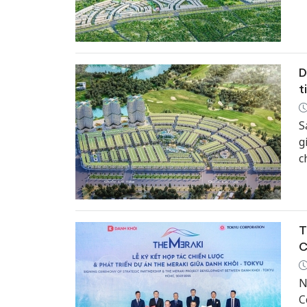
D
t
S
g
c
T
C
N
C