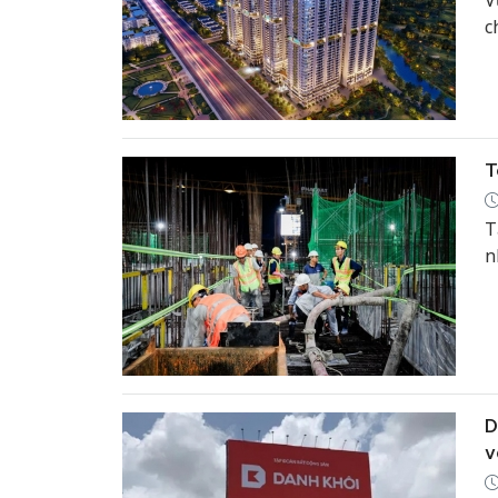
V
c
T
T
n
D
v