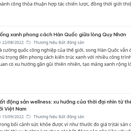
hành công thỏa thuận hợp tác chiến lược, đồng thời giới thi
ưởng cùng nghiên cứu và phát triển dự án The Meraki Vũng
ự kiện hứa hẹn tạo sự đột phá cho thị trường bất động sản V
am nói chung và Bà Rịa - Vũng Tàu nói riêng trong bối cảnh
hố đang đẩy mạnh kế hoạch kế hoạch kích cầu du lịch và thu
ống xanh phong cách Hàn Quốc giữa lòng Quy Nhơn
ầu tư toàn diện.
22/08/2022
Thương hiệu Bất động sản
à cường quốc công nghiệp của thế giới, song Hàn Quốc vẫn đ
hú trọng đến phong cách kiến trúc xanh với nhiều công trìn
uan có xu hướng gần gũi thiên nhiên, tạo mảng xanh rộng l
ư dân. Đây cũng là nguồn cảm hứng của nhiều dự án bất độ
ại Việt Nam, trong đó có một “Seoul thu nhỏ” Kỳ Co Gateway
òng Quy Nhơn.
ất động sản wellness: xu hướng của thời đại nhìn từ thế
ới Việt Nam
15/09/2022
Thương hiệu Bất động sản
rong bối cảnh sức khỏe được ví như thước đo giá trị tài sản 