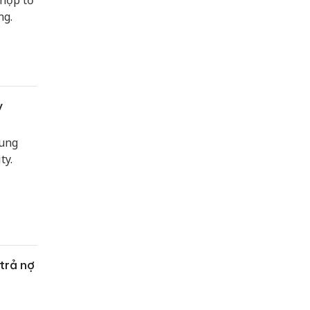
 hợp tổ
ng.
y
rung
ty.
trả nợ