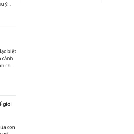
ệu ý
 Tàu.
iệt
 thành
 hút
ặc biệt
h cảnh
ớn cho
ng sản
 giữa
 giới
của con