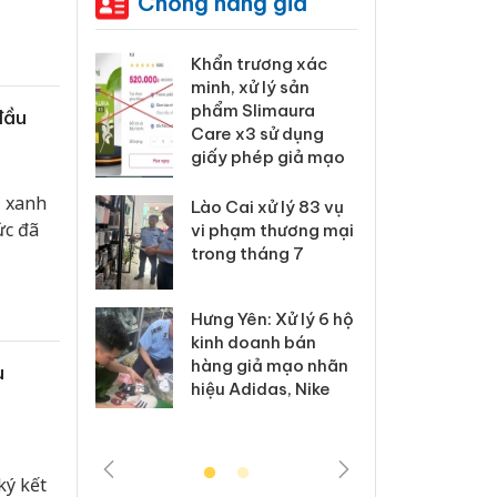
Chống hàng giả
 Tiêu hủy
Khẩn trương xác
Cà M
ai hàng
minh, xử lý sản
công
n phẩm
phẩm Slimaura
ngàn
đầu
, bảo vệ
Care x3 sử dụng
nhập 
ng kinh
giấy phép giả mạo
môi t
doan
l xanh
Lào Cai xử lý 83 vụ
ức đã
 Thanh Hóa
vi phạm thương mại
Công
i trong vụ
trong tháng 7
tìm b
uất, buôn
án sả
sào giả
bán y
Hưng Yên: Xử lý 6 hộ
kinh doanh bán
a: Tìm bị
Than
hàng giả mạo nhãn
u
g vụ án
hại t
hiệu Adidas, Nike
 bình sữa
buôn
giả
Moyu
ký kết