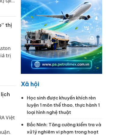
) tại
” thị
Aston
á trị
Xã hội
lịch
Học sinh được khuyến khích rèn
luyện 1 môn thể thao, thực hành 1
loại hình nghệ thuật
RA Việt
Bắc Ninh: Tăng cường kiểm tra và
huận.
xử lý nghiêm vi phạm trong hoạt