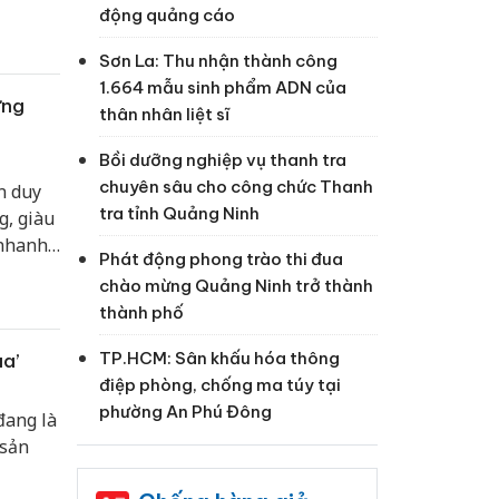
động quảng cáo
Sơn La: Thu nhận thành công
1.664 mẫu sinh phẩm ADN của
ừng
thân nhân liệt sĩ
Bồi dưỡng nghiệp vụ thanh tra
chuyên sâu cho công chức Thanh
n duy
tra tỉnh Quảng Ninh
g, giàu
 nhanh
Phát động phong trào thi đua
là
chào mừng Quảng Ninh trở thành
 khu
thành phố
TP.HCM: Sân khấu hóa thông
ua’
điệp phòng, chống ma túy tại
phường An Phú Đông
đang là
 sản