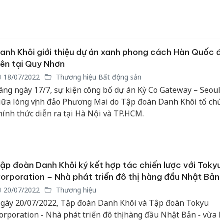
Cà Mau:
công kh
ngàn sả
anh Khôi giới thiệu dự án xanh phong cách Hàn Quốc 
nhập lậu
iên tại Quy Nhơn
môi trườ
18/07/2022
Thương hiệu Bất động sản
doanh
áng ngày 17/7, sự kiện công bố dự án Kỳ Co Gateway – Seou
iữa lòng vịnh đảo Phương Mai do Tập đoàn Danh Khôi tổ ch
Công an
tìm bị hạ
hính thức diễn ra tại Hà Nội và TP.HCM.
án sản x
bán yến 
Thanh Hó
ập đoàn Danh Khôi ký kết hợp tác chiến lược với Toky
hại tron
buôn bán
orporation – Nhà phát triển đô thị hàng đầu Nhật Bản
Moyuum 
20/07/2022
Thương hiệu
gày 20/07/2022, Tập đoàn Danh Khôi và Tập đoàn Tokyu
orporation - Nhà phát triển đô thị hàng đầu Nhật Bản - vừa 