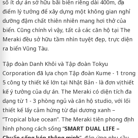
số ít dự án sở hữu bãi biển riêng dài 400m, địa
điểm lý tưởng để xây dựng một không gian nghỉ
dưỡng đậm chất thiên nhiên mang hơi thở của
biển. Cũng chính vì vậy, tất cả các căn hộ tại The
Meraki đều sở hữu tầm nhìn tuyệt đẹp, trực diện
ra biển Vũng Tàu.
Tập đoàn Danh Khôi và Tập đoàn Tokyu
Corporation đã lựa chọn Tập đoàn Kume - 1 trong
5 công ty thiết kế lớn tại Nhật Bản - là đơn vị thiết
kế ý tưởng của dự án. The Meraki có diện tích đa
dạng từ 1 - 3 phòng ngủ và căn hộ studio, với lối
thiết kế lấy cảm hứng từ đại dương xanh –
“Tropical blue ocean”. The Meraki tiên phong định
hình phong cách sống “
SMART DUAL LIFE –
Chuẩn sống kép thông minh
”, đáp ứng nhu cầu