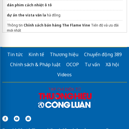
dán phim cách nhiệt ô tô
dự án the vista văn la
hà đông
Thông tin
Chính sách bán hàng The Flame Vine
Tiến độ và ưu đãi
mới nhất
Thông tin
Global City Quận 2
Thông tin chính thức
Mik group Bắc Ninh
Tin tức
Kinh tế
Thương hiệu
Chuyển động 389
Tiện ích Dasong Village
có gì?
Chính sách & Pháp luật
OCOP
Tư vấn
Xã hội
Sửa máy rửa bát bosch
Videos
thiết kế
xây dựng
uy tín