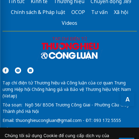
Tin tức
Kinh tế
Thương hiệu
Chuyển động 389
Cổng an ninh cổng dò kim loại
Chính sách & Pháp luật
OCOP
Tư vấn
Xã hội
Sửa máy rửa bát bosch
Videos
Đánh bóng sàn bê tông tại đồng nai
Tủ cắt lọc sét LPI
Tạp chí điện tử Thương hiệu và Công luận của cơ quan Trung
ương Hiệp hội Chống hàng giả và Bảo vệ Thương hiệu Việt Nam
(Vatap)
A
Tòa soạn: Ngõ 56/ B5D6 Trương Công Giai - Phường Cầu Giấy -
Thành phố Hà Nội
Email:
thuonghieucongluan@gmail.com
- ĐT: 093 172 5555
Tổng Biên Tập: Vũ Đức Thuận
Chúng tôi sử dụng Cookie để cung cấp dịch vụ của
Giấy phép hoạt động báo chí điện tử số 64/GP-BTTTT do Bộ