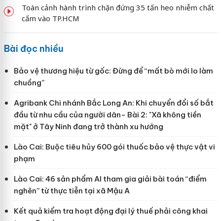
Toàn cảnh hành trình chặn đứng 35 tấn heo nhiễm chất
cấm vào TP.HCM
Bài đọc nhiều
Bảo vệ thương hiệu từ gốc: Đừng để “mất bò mới lo làm
chuồng”
Agribank Chi nhánh Bắc Long An: Khi chuyển đổi số bắt
đầu từ nhu cầu của người dân- Bài 2: "Xã không tiền
mặt" ở Tây Ninh đang trở thành xu hướng
Lào Cai: Buộc tiêu hủy 600 gói thuốc bảo vệ thực vật vi
phạm
Lào Cai: 46 sản phẩm AI tham gia giải bài toán “điểm
nghẽn” từ thực tiễn tại xã Mậu A
Kết quả kiểm tra hoạt động đại lý thuế phải công khai