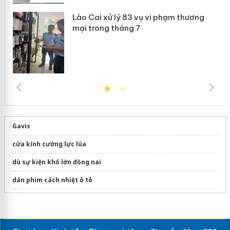
Lào Cai xử lý 83 vụ vi phạm thương
mại trong tháng 7
Gavis
cửa kính cường lực lùa
dù sự kiện khổ lớn đồng nai
dán phim cách nhiệt ô tô
Bộ sưu tập
Gương lavabo Hiwin
cao cấp
Thi công
Mái che xếp Tphcm
uy tín