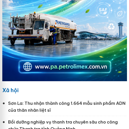
Xã hội
Sơn La: Thu nhận thành công 1.664 mẫu sinh phẩm ADN
của thân nhân liệt sĩ
Bồi dưỡng nghiệp vụ thanh tra chuyên sâu cho công
chức Thanh tra tỉnh Quảng Ninh