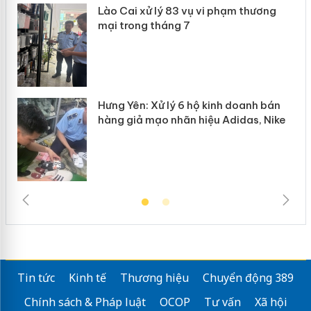
Lào Cai xử lý 83 vụ vi phạm thương
n
mại trong tháng 7
Hưng Yên: Xử lý 6 hộ kinh doanh bán
hàng giả mạo nhãn hiệu Adidas, Nike
Tin tức
Kinh tế
Thương hiệu
Chuyển động 389
Chính sách & Pháp luật
OCOP
Tư vấn
Xã hội