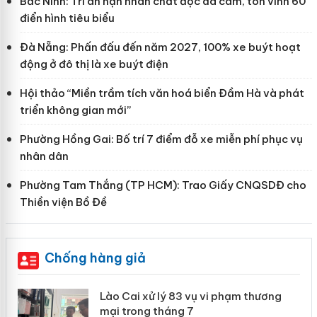
Bắc Ninh: Tri ân nạn nhân chất độc da cam, tôn vinh 60
điển hình tiêu biểu
Đà Nẵng: Phấn đấu đến năm 2027, 100% xe buýt hoạt
động ở đô thị là xe buýt điện
Hội thảo “Miền trầm tích văn hoá biển Đầm Hà và phát
triển không gian mới”
Phường Hồng Gai: Bố trí 7 điểm đỗ xe miễn phí phục vụ
nhân dân
Phường Tam Thắng (TP HCM): Trao Giấy CNQSDĐ cho
Thiền viện Bồ Đề
Chống hàng giả
 án
Lào Cai xử lý 83 vụ vi phạm thương
mại trong tháng 7