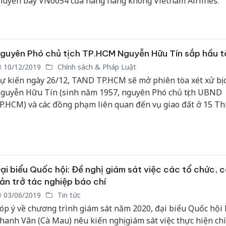
huyến bay VN0054 của hãng hàng không Vietnam Airlines.
guyên Phó chủ tịch TP.HCM Nguyễn Hữu Tín sắp hầu t
Công an
tìm bị hạ
10/12/2019
Chính sách & Pháp Luật
án sản x
ự kiến ngày 26/12, TAND TP.HCM sẽ mở phiên tòa xét xử bị 
bán yến 
guyễn Hữu Tín (sinh năm 1957, nguyên Phó chủ tịch UBND
P.HCM) và các đồng phạm liên quan đến vụ giao đất ở 15 Th
Thanh Hó
ho doanh nghiệp.
hại tron
buôn bán
Moyuum 
An Giang
ại biểu Quốc hội: Đề nghị giám sát việc các tổ chức, 
chủ mưu
ản trở tác nghiệp báo chí
bán hàng
Phú Quố
03/06/2019
Tin tức
thú
óp ý về chương trình giám sát năm 2020, đại biểu Quốc hội 
hanh Vân (Cà Mau) nêu kiến nghị giám sát việc thực hiện ch