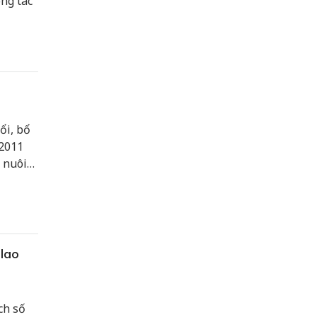
ng tác
ổi, bổ
/2011
 nuôi
 lao
ch số