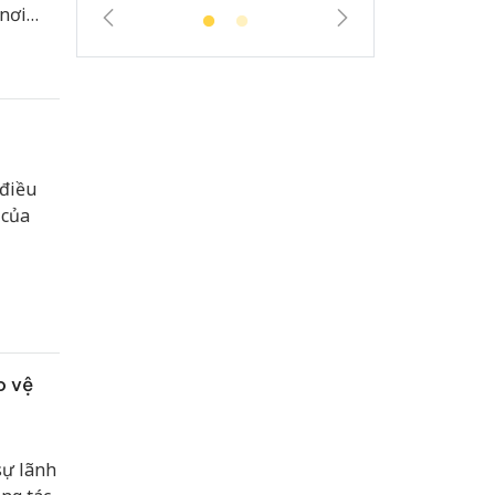
 nơi
 chí.
 điều
 của
o vệ
sự lãnh