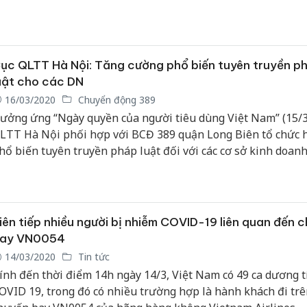
ục QLTT Hà Nội: Tăng cường phổ biến tuyên truyền p
uật cho các DN
16/03/2020
Chuyển động 389
ưởng ứng “Ngày quyền của người tiêu dùng Việt Nam” (15/3
LTT Hà Nội phối hợp với BCĐ 389 quận Long Biên tổ chức h
hổ biến tuyên truyền pháp luật đối với các cơ sở kinh doan
hương mại, dịch vụ tại Trung tâm thương mại Aeon Long Biên
iên tiếp nhiều người bị nhiễm COVID-19 liên quan đến 
ay VN0054
14/03/2020
Tin tức
ính đến thời điểm 14h ngày 14/3, Việt Nam có 49 ca dương t
OVID 19, trong đó có nhiều trường hợp là hành khách đi trê