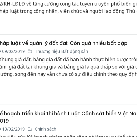
2/KH-LĐLĐ về tăng cường công tác tuyên truyền phổ biến gi
háp luật trong công nhân, viên chức và người lao động Thủ
CNVCLĐ) trong năm 2019.
háp luật về quản lý đất đai: Còn quá nhiều bất cập
09/02/2019
Thương hiệu Bất động sản
Khung giá đất, bảng giá đất đã ban hành thực hiện được trò
ăm, giá đất tại khung giá và bảng giá là quá thấp so với giá t
rường, song đến nay vẫn chưa có sự điều chỉnh theo quy định
à ý kiến của PGS. TS. Nguyễn Văn Xa, nguyên Cục trưởng Cụ
ý công sản - Bộ Tài chính.
ế hoạch triển khai thi hành Luật Cảnh sát biển Việt N
019
13/02/2019
Chính sách