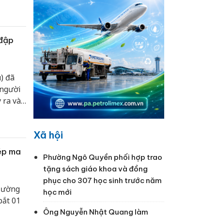
 đập
) đã
 người
 ra vào
Xã hội
ép ma
Phường Ngô Quyền phối hợp trao
tặng sách giáo khoa và đồng
phục cho 307 học sinh trước năm
 Mường
học mới
bắt 01
Ông Nguyễn Nhật Quang làm