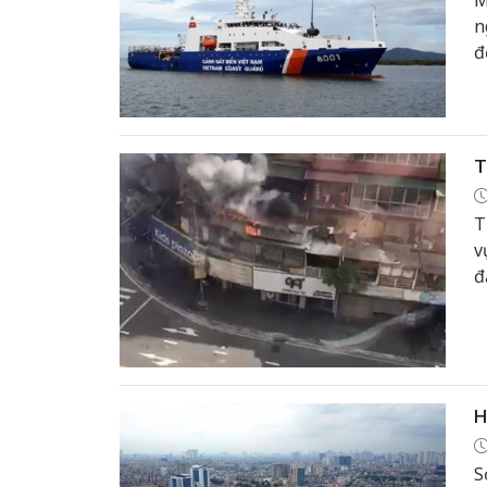
M
n
đ
T
T
v
đ
h
H
S