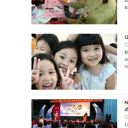
đ
b
Q
M
s
c
c
N
đ
L