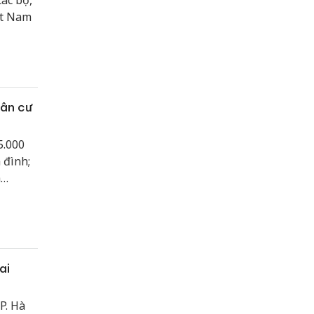
ác bộ,
ệt Nam
dân cư
5.000
 đình;
h
.
ai
P. Hà