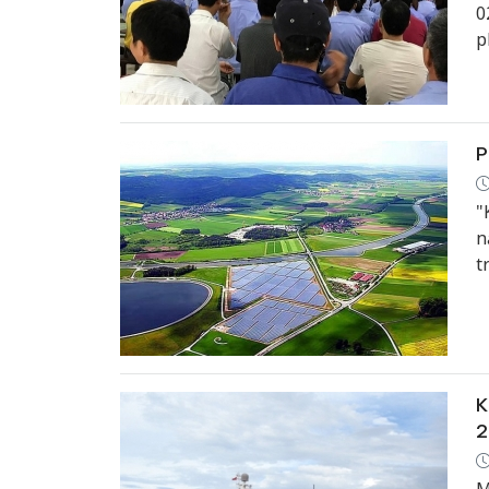
0
p
(
P
"
n
t
l
l
K
2