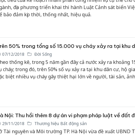
ục tiêu của Kế hoạch nhằm phân công nhiệm vụ cụ thể cho c
gành, địa phương triển khai thi hành Luật Cảnh sát biển Vi
ể bảo đảm kịp thời, thống nhất, hiệu quả.
rên 50% trong tổng số 15.000 vụ cháy xảy ra tại khu 
07/12/2018
Đời Sống
heo thống kê, trong 5 năm gần đây cả nước xảy ra khoảng 1
ụ cháy; trong đó, trên 50% số vụ xảy ra tại khu dân cư, hộ gia
ặc biệt nhiều vụ cháy gây thiệt hại lớn về người, tài sản, ản
ưởng đến an ninh, trật tự và đời sống an sinh của người dân
à Nội: Thu hồi thêm 8 dự án vi phạm pháp luật về đất đ
29/11/2018
Thương hiệu Bất động sản
ở Tài nguyên và Môi trường TP. Hà Nội vừa đề xuất UBND T