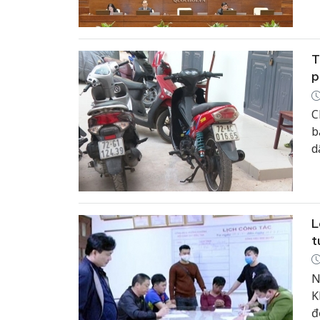
T
p
C
b
d
r
L
t
N
K
đ