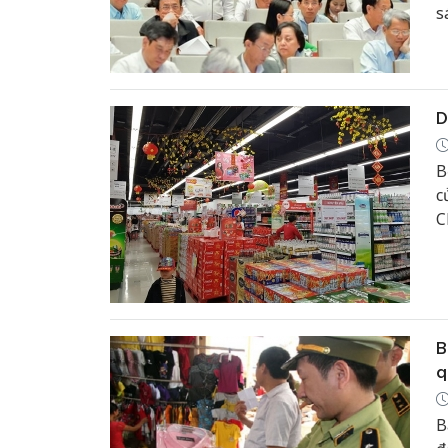
s
n
D
B
c
C
B
q
B