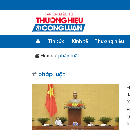
Tin tức
Kinh tế
Thương hiệu
Home
pháp luật
#
pháp luật
H
l
H
Q
l