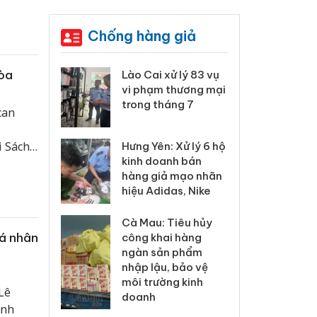
Chống hàng giả
òa
 Thanh Hóa
Lào Cai xử lý 83 vụ
Công
i trong vụ
vi phạm thương mại
tìm b
uất, buôn
trong tháng 7
án sả
can
sào giả
bán y
i Sách
Hưng Yên: Xử lý 6 hộ
a: Tìm bị
Than
kinh doanh bán
g vụ án
hại t
hàng giả mạo nhãn
 bình sữa
buôn
hiệu Adidas, Nike
giả
Moyu
Cà Mau: Tiêu hủy
: Đối tượng
An Gi
cá nhân
công khai hàng
 đường dây
chủ 
ngàn sản phẩm
 giả tại
bán h
nhập lậu, bảo vệ
c ra đầu
Phú 
môi trường kinh
thú
Lê
doanh
ính