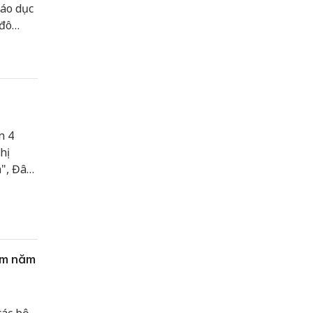
áo dục
 đô
n 4
hị
", Đây
c quản
am năm