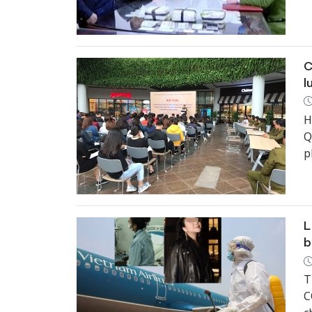
C
l
H
Q
p
t
L
b
T
C