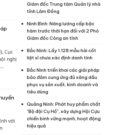
Giám đốc Trung tâm Quản lý nhà
tỉnh Lâm Đồng
Ninh Bình: Nâng lương cấp bậc
háp
hàm trước thời hạn đối với 2 Phó
Giám đốc Công an tỉnh
Bắc Ninh: Lấy 1.128 mẫu hài cốt
), Cục
liệt sĩ chưa xác định danh tính
ội nghị
h
Bắc Ninh triển khai các giải pháp
.
bảo đảm cung ứng đủ xăng dầu
phục vụ sản xuất, kinh doanh và
tiêu dùng
chuyến
Quảng Ninh: Phát huy phẩm chất
"Bộ đội Cụ Hồ", xây dựng Hội Cựu
chiến binh vững mạnh, hoạt động
ính với
hiệu quả
n