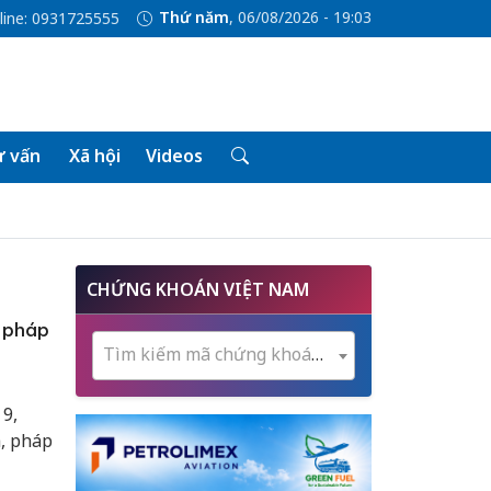
Thứ năm
, 06/08/2026 - 19:03
line: 0931725555
 vấn
Xã hội
Videos
CHỨNG KHOÁN VIỆT NAM
, pháp
Tìm kiếm mã chứng khoán...
 9,
h, pháp