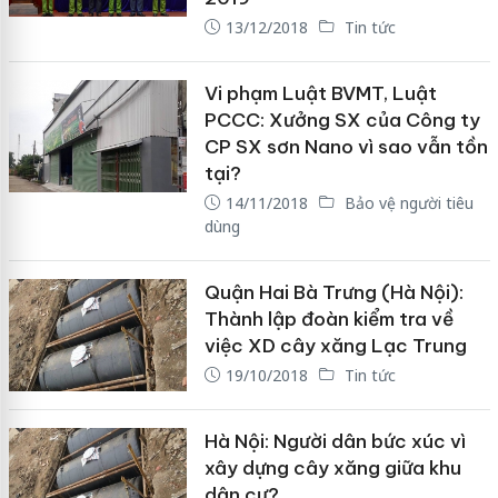
13/12/2018
Tin tức
Vi phạm Luật BVMT, Luật
PCCC: Xưởng SX của Công ty
CP SX sơn Nano vì sao vẫn tồn
tại?
14/11/2018
Bảo vệ người tiêu
dùng
Quận Hai Bà Trưng (Hà Nội):
Thành lập đoàn kiểm tra về
việc XD cây xăng Lạc Trung
19/10/2018
Tin tức
Hà Nội: Người dân bức xúc vì
xây dựng cây xăng giữa khu
dân cư?