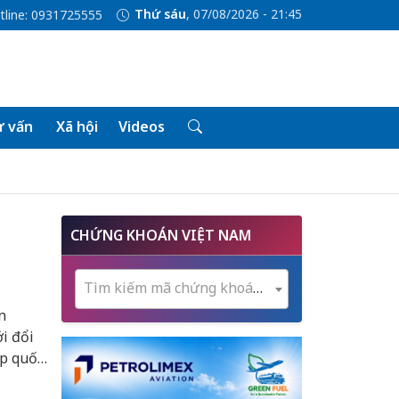
Thứ sáu
, 07/08/2026 - 21:45
tline: 0931725555
 vấn
Xã hội
Videos
CHỨNG KHOÁN VIỆT NAM
Tìm kiếm mã chứng khoán...
n
i đổi
ợp quốc