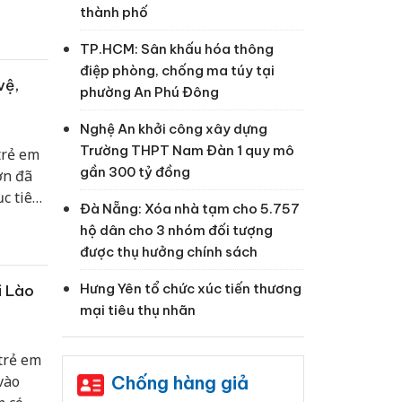
thành phố
TP.HCM: Sân khấu hóa thông
điệp phòng, chống ma túy tại
vệ,
phường An Phú Đông
Nghệ An khởi công xây dựng
Trường THPT Nam Đàn 1 quy mô
trẻ em
gần 300 tỷ đồng
ơn đã
c tiêu
Đà Nẵng: Xóa nhà tạm cho 5.757
iêu bao
hộ dân cho 3 nhóm đối tượng
ảm bảo
được thụ hưởng chính sách
 công
Hưng Yên tổ chức xúc tiến thương
i Lào
mại tiêu thụ nhãn
trẻ em
Chống hàng giả
vào