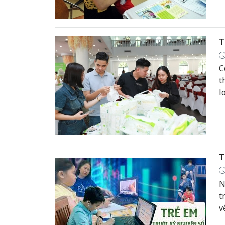
T
C
t
l
p
T
N
t
v
đ