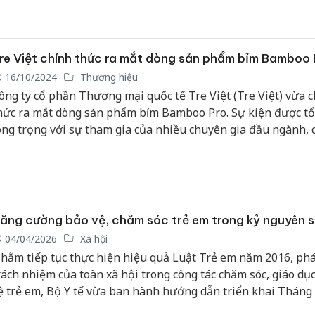
re Việt chính thức ra mắt dòng sản phẩm bỉm Bamboo 
16/10/2024
Thương hiệu
ông ty cổ phần Thương mại quốc tế Tre Việt (Tre Việt) vừa 
hức ra mắt dòng sản phẩm bỉm Bamboo Pro. Sự kiện được tổ
ong trọng với sự tham gia của nhiều chuyên gia đầu ngành, 
hân phối, các đại lý, đối tác chiến lược của Tre Việt trên toà
ăng cường bảo vệ, chăm sóc trẻ em trong kỷ nguyên 
04/04/2026
Xã hội
hằm tiếp tục thực hiện hiệu quả Luật Trẻ em năm 2016, phá
rách nhiệm của toàn xã hội trong công tác chăm sóc, giáo dụ
ệ trẻ em, Bộ Y tế vừa ban hành hướng dẫn triển khai Tháng
ộng vì trẻ em năm 2026 trên phạm vi toàn quốc.