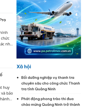
Pro
chính
 chức
các nhà
n quốc.
Xã hội
số
Bồi dưỡng nghiệp vụ thanh tra
chuyên sâu cho công chức Thanh
t huy
tra tỉnh Quảng Ninh
c và bảo
 hành
Phát động phong trào thi đua
chào mừng Quảng Ninh trở thành