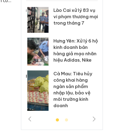
m có
i được
 Thanh Hóa
Lào Cai xử lý 83 vụ
Công
sống an
i trong vụ
vi phạm thương mại
tìm b
uất, buôn
trong tháng 7
án sả
sào giả
bán y
Hưng Yên: Xử lý 6 hộ
a: Tìm bị
Than
kinh doanh bán
g vụ án
hại t
hàng giả mạo nhãn
 bình sữa
buôn
hiệu Adidas, Nike
giả
Moyu
Cà Mau: Tiêu hủy
: Đối tượng
An Gi
công khai hàng
 đường dây
chủ 
ngàn sản phẩm
 giả tại
bán h
nhập lậu, bảo vệ
c ra đầu
Phú 
môi trường kinh
thú
doanh