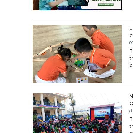
L
c
T
t
b
v
p
s
t
N
C
T
t