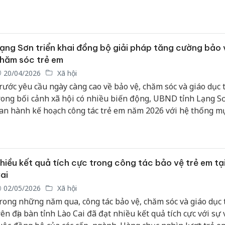
ạng Sơn triển khai đồng bộ giải pháp tăng cường bảo 
hăm sóc trẻ em
20/04/2026
Xã hội
rước yêu cầu ngày càng cao về bảo vệ, chăm sóc và giáo dục 
rong bối cảnh xã hội có nhiều biến động, UBND tỉnh Lạng S
an hành kế hoạch công tác trẻ em năm 2026 với hệ thống mụ
à giải pháp toàn diện. Không chỉ dừng ở việc duy trì các chỉ t
hủ, kế hoạch năm nay cho thấy rõ định hướng chuyển từ “đ
ố lượng” sang “nâng cao chất lượng và tính bền vững” trong
ác trẻ em.
hiều kết quả tích cực trong công tác bảo vệ trẻ em tạ
ai
02/05/2026
Xã hội
rong những năm qua, công tác bảo vệ, chăm sóc và giáo dục 
rên địa bàn tỉnh Lào Cai đã đạt nhiều kết quả tích cực với sự 