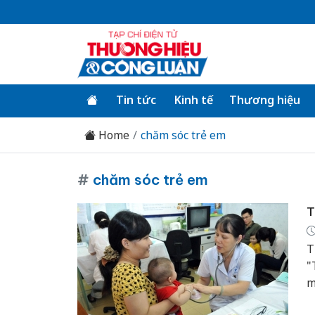
Tin tức
Kinh tế
Thương hiệu
Home
chăm sóc trẻ em
#
chăm sóc trẻ em
T
T
"
m
(