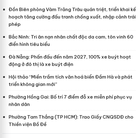
Đồn Biên phòng Vàm Trảng Trâu quán triệt, triển khai kế
hoạch tăng cường đấu tranh chống xuất, nhập cảnh trái
phép
Bắc Ninh: Tri ân nạn nhân chất độc da cam, tôn vinh 60
điển hình tiêu biểu
Đà Nẵng: Phấn đấu đến năm 2027, 100% xe buýt hoạt
động ở đô thị là xe buýt điện
Hội thảo “Miền trầm tích văn hoá biển Đầm Hà và phát
triển không gian mới”
Phường Hồng Gai: Bố trí 7 điểm đỗ xe miễn phí phục vụ
nhân dân
Phường Tam Thắng (TP HCM): Trao Giấy CNQSDĐ cho
Thiền viện Bồ Đề