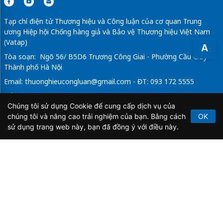
Tạp chí điện tử Thương hiệu và Công luận của cơ quan Trung
ương Hiệp hội Chống hàng giả và Bảo vệ Thương hiệu Việt Nam
(Vatap)
A
Tòa soạn: Ngõ 56/ B5D6 Trương Công Giai - Phường Cầu Giấy -
Thành phố Hà Nội
Email:
thuonghieucongluan@gmail.com
- ĐT: 093 172 5555
Tổng Biên Tập: Vũ Đức Thuận
Chúng tôi sử dụng Cookie để cung cấp dịch vụ của
Giấy phép hoạt động báo chí điện tử số 64/GP-BTTTT do Bộ
chúng tôi và nâng cao trải nghiệm của bạn. Bằng cách
OK
Thông tin và Truyền thông cấp ngày 21/2/2020.
sử dụng trang web này, bạn đã đồng ý với điều này.
Copyright © 2026
TẠP CHÍ THƯƠNG HIỆU & CÔNG
LUẬN
. All Rights Reserved.
Bản quyền thuộc Tạp chí Thương hiệu và Công luận. Cấm
sao chép dưới mọi hình thức nếu không có sự chấp thuận
bằng văn bản.