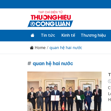
Tin tức
Kinh tế
Thương hiệu
Home
quan hệ hai nước
#
quan hệ hai nước
T
C
L
H