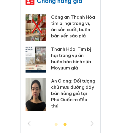
Chống hàng giả
Công an Thanh Hóa
Lào Cai xử lý 83 vụ
tìm bị hại trong vụ
vi phạm thương mại
án sản xuất, buôn
trong tháng 7
bán yến sào giả
Hưng Yên: Xử lý 6 hộ
Thanh Hóa: Tìm bị
kinh doanh bán
hại trong vụ án
hàng giả mạo nhãn
buôn bán bình sữa
hiệu Adidas, Nike
Moyuum giả
Cà Mau: Tiêu hủy
An Giang: Đối tượng
công khai hàng
chủ mưu đường dây
ngàn sản phẩm
bán hàng giả tại
nhập lậu, bảo vệ
Phú Quốc ra đầu
môi trường kinh
thú
doanh