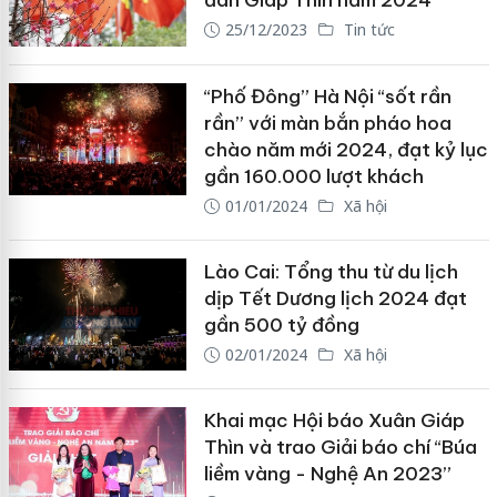
đán Giáp Thìn năm 2024
25/12/2023
Tin tức
“Phố Đông” Hà Nội “sốt rần
rần” với màn bắn pháo hoa
chào năm mới 2024, đạt kỷ lục
gần 160.000 lượt khách
01/01/2024
Xã hội
Lào Cai: Tổng thu từ du lịch
dịp Tết Dương lịch 2024 đạt
gần 500 tỷ đồng
02/01/2024
Xã hội
Khai mạc Hội báo Xuân Giáp
Thìn và trao Giải báo chí “Búa
liềm vàng - Nghệ An 2023”