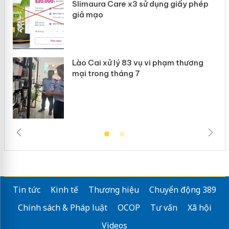
 án
Slimaura Care x3 sử dụng giấy phép
giả mạo
Lào Cai xử lý 83 vụ vi phạm thương
mại trong tháng 7
Tin tức
Kinh tế
Thương hiệu
Chuyển động 389
Chính sách & Pháp luật
OCOP
Tư vấn
Xã hội
Videos