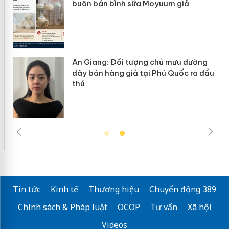
ke
buôn bán bình sữa Moyuum giả
An Giang: Đối tượng chủ mưu đường
ôi
dây bán hàng giả tại Phú Quốc ra đầu
thú
Tin tức
Kinh tế
Thương hiệu
Chuyển động 389
Chính sách & Pháp luật
OCOP
Tư vấn
Xã hội
Videos