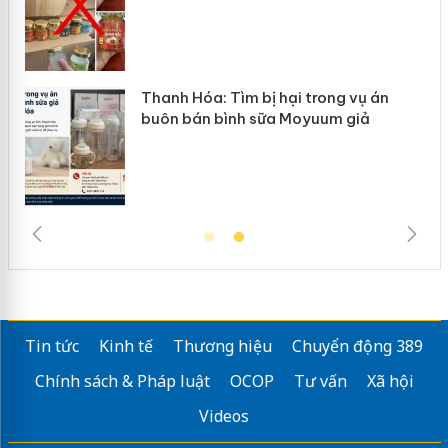
n
Thanh Hóa: Tìm bị hại trong vụ án
ke
buôn bán bình sữa Moyuum giả
Tin tức
Kinh tế
Thương hiệu
Chuyển động 389
Chính sách & Pháp luật
OCOP
Tư vấn
Xã hội
Videos