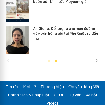
 giả
hàng giả mạo nhãn hiệu Adidas, N
ưu đường
Cà Mau: Tiêu hủy công khai hàng
uốc ra đầu
ngàn sản phẩm nhập lậu, bảo vệ 
trường kinh doanh
Tin tức
Kinh tế
Thương hiệu
Chuyển động 389
Chính sách & Pháp luật
OCOP
Tư vấn
Xã hội
Videos