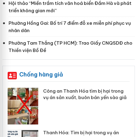
Hội thảo “Miền trầm tích văn hoá biển Đầm Hà và phát
triển không gian mới”
Phường Hồng Gai: Bố trí 7 điểm đỗ xe miễn phí phục vụ
nhân dân
Phường Tam Thắng (TP HCM): Trao Giấy CNQSDĐ cho
Thiền viện Bồ Đề
Chống hàng giả
ại trong
Lào Cai xử lý 83 vụ vi phạm thươn
ến sào giả
mại trong tháng 7
 vụ án
Hưng Yên: Xử lý 6 hộ kinh doanh b