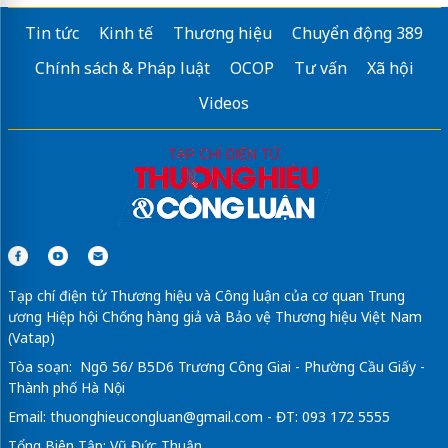
Tin tức
Kinh tế
Thương hiệu
Chuyển động 389
Chính sách & Pháp luật
OCOP
Tư vấn
Xã hội
Videos
Tạp chí điện tử Thương hiệu và Công luận của cơ quan Trung
ương Hiệp hội Chống hàng giả và Bảo vệ Thương hiệu Việt Nam
(Vatap)
Tòa soạn: Ngõ 56/ B5D6 Trương Công Giai - Phường Cầu Giấy -
Thành phố Hà Nội
Email:
thuonghieucongluan@gmail.com
- ĐT: 093 172 5555
Tổng Biên Tập: Vũ Đức Thuận