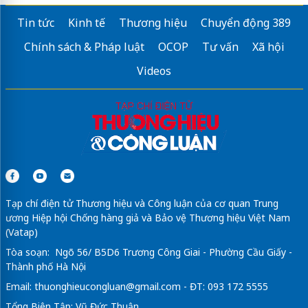
Tin tức
Kinh tế
Thương hiệu
Chuyển động 389
Chính sách & Pháp luật
OCOP
Tư vấn
Xã hội
Videos
Tạp chí điện tử Thương hiệu và Công luận của cơ quan Trung
ương Hiệp hội Chống hàng giả và Bảo vệ Thương hiệu Việt Nam
(Vatap)
Tòa soạn: Ngõ 56/ B5D6 Trương Công Giai - Phường Cầu Giấy -
Thành phố Hà Nội
Email:
thuonghieucongluan@gmail.com
- ĐT: 093 172 5555
Tổng Biên Tập: Vũ Đức Thuận