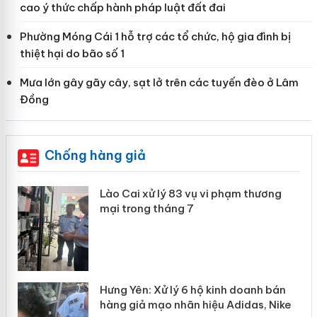
cao ý thức chấp hành pháp luật đất đai
Phường Móng Cái 1 hỗ trợ các tổ chức, hộ gia đình bị
thiệt hại do bão số 1
Mưa lớn gây gãy cây, sạt lở trên các tuyến đèo ở Lâm
Đồng
Chống hàng giả
Lào Cai xử lý 83 vụ vi phạm thương
Lào
mại trong tháng 7
hơn
Kh
Hưng Yên: Xử lý 6 hộ kinh doanh bán
Bảo
hàng giả mạo nhãn hiệu Adidas, Nike
“mấ