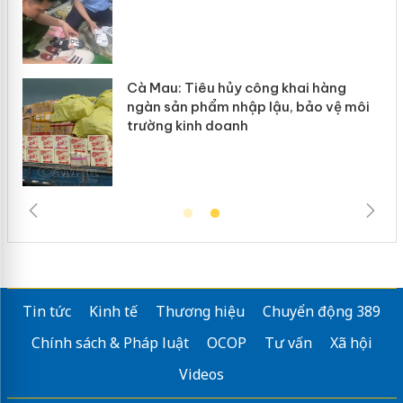
Cà Mau: Tiêu hủy công khai hàng
Khẩ
ngàn sản phẩm nhập lậu, bảo vệ môi
Sli
trường kinh doanh
giả
Tin tức
Kinh tế
Thương hiệu
Chuyển động 389
Chính sách & Pháp luật
OCOP
Tư vấn
Xã hội
Videos