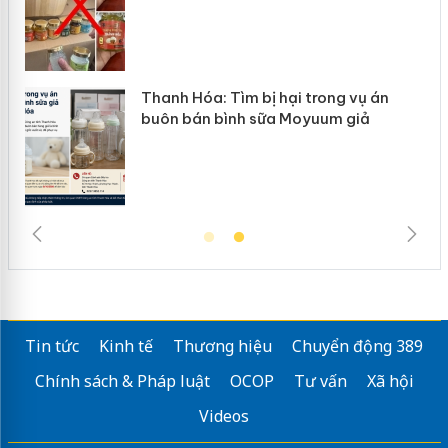
rong vụ án
Hưng Yên: Xử lý 6 hộ kinh doan
uum giả
hàng giả mạo nhãn hiệu Adidas
Tin tức
Kinh tế
Thương hiệu
Chuyển động 389
Chính sách & Pháp luật
OCOP
Tư vấn
Xã hội
Videos