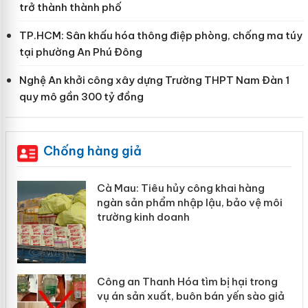
trở thành thành phố
TP.HCM: Sân khấu hóa thông điệp phòng, chống ma túy
tại phường An Phú Đông
Nghệ An khởi công xây dựng Trường THPT Nam Đàn 1
quy mô gần 300 tỷ đồng
Chống hàng giả
khai hàng
Khẩn trương xác minh, xử lý s
, bảo vệ môi
Slimaura Care x3 sử dụng giấy
giả mạo
ị hại trong
Lào Cai xử lý 83 vụ vi phạm th
n yến sào giả
mại trong tháng 7