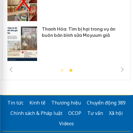
hanh Hóa: Tìm bị hại trong vụ án
Hưng Yê
buôn bán bình sữa Moyuum giả
hàng gi
Tin tức
Kinh tế
Thương hiệu
Chuyển động 389
Chính sách & Pháp luật
OCOP
Tư vấn
Xã hội
Videos