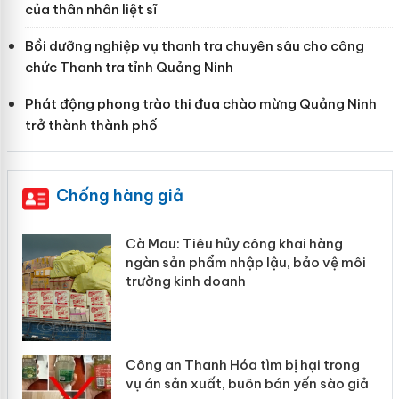
của thân nhân liệt sĩ
Bồi dưỡng nghiệp vụ thanh tra chuyên sâu cho công
chức Thanh tra tỉnh Quảng Ninh
Phát động phong trào thi đua chào mừng Quảng Ninh
trở thành thành phố
Chống hàng giả
Cà Mau: Tiêu hủy công khai hàng
Khẩn tr
ngàn sản phẩm nhập lậu, bảo vệ môi
Slimaur
trường kinh doanh
giả mạ
Công an Thanh Hóa tìm bị hại trong
Lào Cai
ụ án sản xuất, buôn bán yến sào giả
mại tro