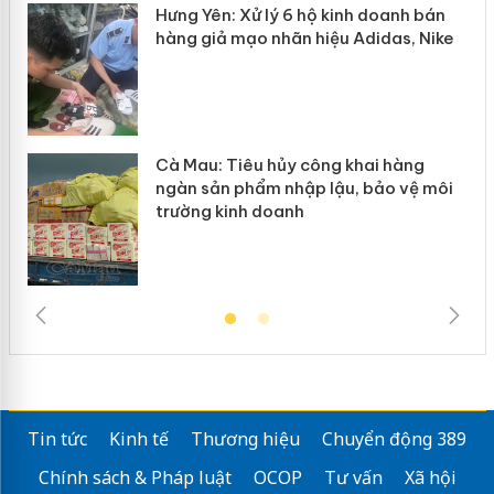
y
Hưng Yên: Xử lý 6 hộ kinh doanh bán
hàng giả mạo nhãn hiệu Adidas, Nike
Cà Mau: Tiêu hủy công khai hàng
ngàn sản phẩm nhập lậu, bảo vệ môi
trường kinh doanh
Tin tức
Kinh tế
Thương hiệu
Chuyển động 389
Chính sách & Pháp luật
OCOP
Tư vấn
Xã hội