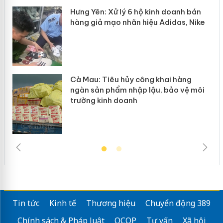
y
Hưng Yên: Xử lý 6 hộ kinh doanh bán
hàng giả mạo nhãn hiệu Adidas, Nike
Cà Mau: Tiêu hủy công khai hàng
ngàn sản phẩm nhập lậu, bảo vệ môi
trường kinh doanh
Tin tức
Kinh tế
Thương hiệu
Chuyển động 389
Chính sách & Pháp luật
OCOP
Tư vấn
Xã hội