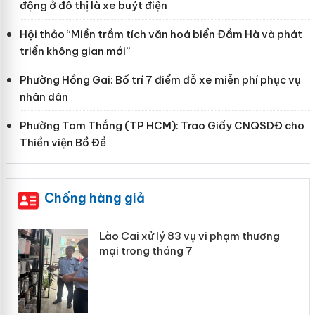
động ở đô thị là xe buýt điện
Hội thảo “Miền trầm tích văn hoá biển Đầm Hà và phát
triển không gian mới”
Phường Hồng Gai: Bố trí 7 điểm đỗ xe miễn phí phục vụ
nhân dân
Phường Tam Thắng (TP HCM): Trao Giấy CNQSDĐ cho
Thiền viện Bồ Đề
Chống hàng giả
 án
Lào Cai xử lý 83 vụ vi phạm thương
mại trong tháng 7
n