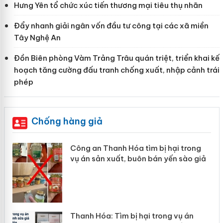
Hưng Yên tổ chức xúc tiến thương mại tiêu thụ nhãn
Đẩy nhanh giải ngân vốn đầu tư công tại các xã miền
Tây Nghệ An
Đồn Biên phòng Vàm Trảng Trâu quán triệt, triển khai kế
hoạch tăng cường đấu tranh chống xuất, nhập cảnh trái
phép
Chống hàng giả
 an Thanh Hóa tìm bị hại trong
Lào Cai xử 
n sản xuất, buôn bán yến sào giả
mại trong 
h Hóa: Tìm bị hại trong vụ án
Hưng Yên: X