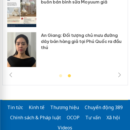
 bán bình sữa Moyuum giả
hàng giả mạ
iang: Đối tượng chủ mưu đường
Cà Mau: Ti
bán hàng giả tại Phú Quốc ra đầu
ngàn sản p
trường kin
Tin tức
Kinh tế
Thương hiệu
Chuyển động 389
Chính sách & Pháp luật
OCOP
Tư vấn
Xã hội
Videos