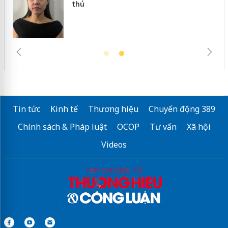
thú
trường 
Tin tức
Kinh tế
Thương hiệu
Chuyển động 389
Chính sách & Pháp luật
OCOP
Tư vấn
Xã hội
Videos