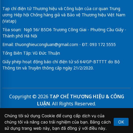
Tạp chí điện tử Thương hiệu và Công luận của cơ quan Trung
ương Hiệp hội Chống hàng giả và Bảo vệ Thương hiệu Việt Nam
(Vatap)
Tòa soạn: Ngõ 56/ B5D6 Trương Công Giai - Phường Cầu Giấy -
Thành phố Hà Nội
Email:
thuonghieucongluan@gmail.com
- ĐT: 093 172 5555
Tổng Biên Tập: Vũ Đức Thuận
Giấy phép hoạt động báo chí điện tử số 64/GP-BTTTT do Bộ
Thông tin và Truyền thông cấp ngày 21/2/2020.
Copyright © 2026
TẠP CHÍ THƯƠNG HIỆU & CÔNG
LUẬN
. All Rights Reserved.
Bản quyền thuộc Tạp chí Thương hiệu và Công luận. Cấm
Chúng tôi sử dụng Cookie để cung cấp dịch vụ của
sao chép dưới mọi hình thức nếu không có sự chấp thuận
chúng tôi và nâng cao trải nghiệm của bạn. Bằng cách
OK
bằng văn bản.
sử dụng trang web này, bạn đã đồng ý với điều này.