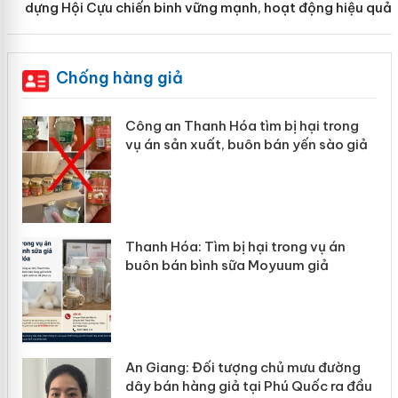
dựng Hội Cựu chiến binh vững mạnh, hoạt động hiệu quả
Chống hàng giả
Công an Thanh Hóa tìm bị hại trong
Lào Cai
ụ án sản xuất, buôn bán yến sào giả
mại tro
hanh Hóa: Tìm bị hại trong vụ án
Hưng Yê
buôn bán bình sữa Moyuum giả
hàng gi
An Giang: Đối tượng chủ mưu đường
Cà Mau:
dây bán hàng giả tại Phú Quốc ra đầu
ngàn sả