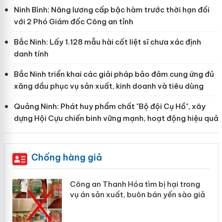
Ninh Bình: Nâng lương cấp bậc hàm trước thời hạn đối
với 2 Phó Giám đốc Công an tỉnh
Bắc Ninh: Lấy 1.128 mẫu hài cốt liệt sĩ chưa xác định
danh tính
Bắc Ninh triển khai các giải pháp bảo đảm cung ứng đủ
xăng dầu phục vụ sản xuất, kinh doanh và tiêu dùng
Quảng Ninh: Phát huy phẩm chất "Bộ đội Cụ Hồ", xây
dựng Hội Cựu chiến binh vững mạnh, hoạt động hiệu quả
Chống hàng giả
ị hại trong
Lào Cai xử lý 83 vụ vi phạm th
n yến sào giả
mại trong tháng 7