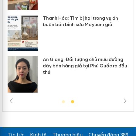
rong vụ án
Hưng Yên: Xử lý 6 hộ kinh doan
uum giả
hàng giả mạo nhãn hiệu Adidas
ủ mưu đường
Cà Mau: Tiêu hủy công khai hà
ú Quốc ra đầu
ngàn sản phẩm nhập lậu, bảo 
trường kinh doanh
Tin tức
Kinh tế
Thương hiệu
Chuyển động 389