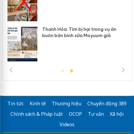
Thanh Hóa: Tìm bị hại trong vụ án
Hưn
buôn bán bình sữa Moyuum giả
hàn
Tin tức
Kinh tế
Thương hiệu
Chuyển động 389
Chính sách & Pháp luật
OCOP
Tư vấn
Xã hội
Videos