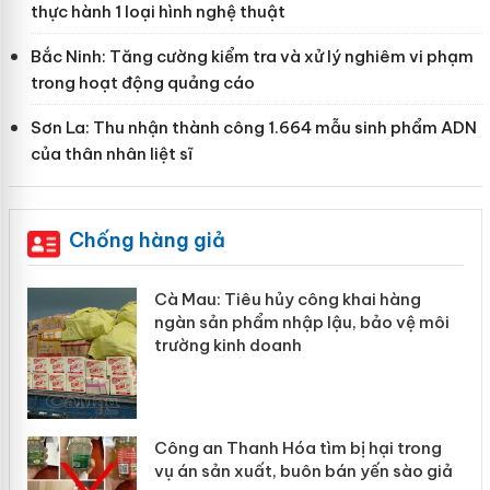
thực hành 1 loại hình nghệ thuật
Bắc Ninh: Tăng cường kiểm tra và xử lý nghiêm vi phạm
trong hoạt động quảng cáo
Sơn La: Thu nhận thành công 1.664 mẫu sinh phẩm ADN
của thân nhân liệt sĩ
Chống hàng giả
Cà Mau: Tiêu hủy công khai hàng
Khẩ
ngàn sản phẩm nhập lậu, bảo vệ môi
Sli
trường kinh doanh
giả
Công an Thanh Hóa tìm bị hại trong
Lào
vụ án sản xuất, buôn bán yến sào giả
mại