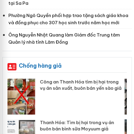
tại Sa Pa
Phường Ngô Quyền phối hợp trao tặng sách giáo khoa
và đồng phục cho 307 học sinh trước năm học mới
Ông Nguyễn Nhật Quang làm Giám đốc Trung tâm
Quản lý nhà tỉnh Lâm Đồng
Chống hàng giả
ng
Lào Cai xử lý 83 vụ vi phạm thương
 giả
mại trong tháng 7
Hưng Yên: Xử lý 6 hộ kinh doanh bán
hàng giả mạo nhãn hiệu Adidas, Nike