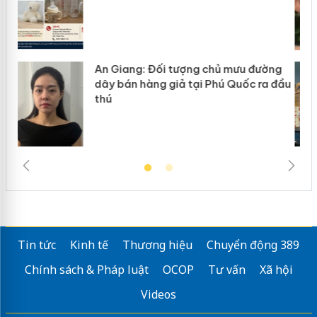
ờng
Cà Mau: Tiêu hủy công khai hàng
 đầu
ngàn sản phẩm nhập lậu, bảo vệ môi
trường kinh doanh
Tin tức
Kinh tế
Thương hiệu
Chuyển động 389
Chính sách & Pháp luật
OCOP
Tư vấn
Xã hội
Videos