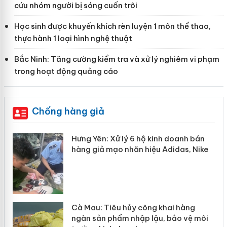
cứu nhóm người bị sóng cuốn trôi
Học sinh được khuyến khích rèn luyện 1 môn thể thao,
thực hành 1 loại hình nghệ thuật
Bắc Ninh: Tăng cường kiểm tra và xử lý nghiêm vi phạm
trong hoạt động quảng cáo
Chống hàng giả
ưng Yên: Xử lý 6 hộ kinh doanh bán
Bảo vệ 
hàng giả mạo nhãn hiệu Adidas, Nike
“mất bò
Cà Mau: Tiêu hủy công khai hàng
Khẩn tr
ngàn sản phẩm nhập lậu, bảo vệ môi
Slimaur