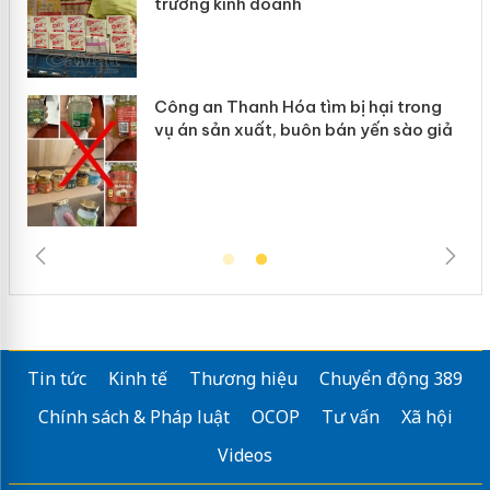
trường kinh doanh
giả mạ
Công an Thanh Hóa tìm bị hại trong
Lào Cai
ụ án sản xuất, buôn bán yến sào giả
mại tro
Tin tức
Kinh tế
Thương hiệu
Chuyển động 389
Chính sách & Pháp luật
OCOP
Tư vấn
Xã hội
Videos