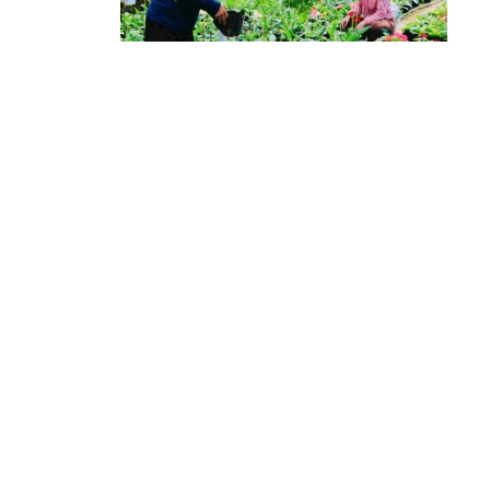
n
t
k
x