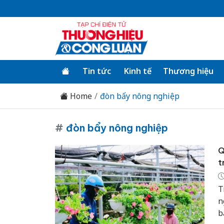
Tin tức
Kinh tế
Thương hiệu
Home
đòn bẩy nông nghiệp
#
đòn bẩy nông nghiệp
Q
t
T
n
b