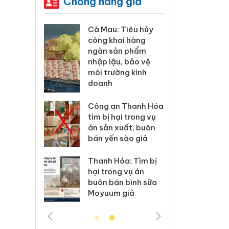
Chống hàng giả
ương xác
Cà Mau: Tiêu hủy
Khẩn
 lý sản
công khai hàng
minh,
imaura
ngàn sản phẩm
phẩm
 sử dụng
nhập lậu, bảo vệ
Care
ép giả mạo
môi trường kinh
giấy
doanh
xử lý 83 vụ
Lào C
 thương mại
Công an Thanh Hóa
vi p
áng 7
tìm bị hại trong vụ
trong
án sản xuất, buôn
bán yến sào giả
: Xử lý 6 hộ
Hưng 
anh bán
kinh
Thanh Hóa: Tìm bị
ả mạo nhãn
hàng
hại trong vụ án
das, Nike
hiệu 
buôn bán bình sữa
Moyuum giả