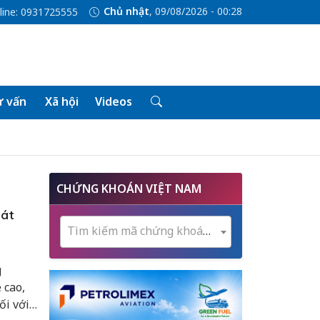
Chủ nhật
, 09/08/2026 - 00:28
line: 0931725555
 vấn
Xã hội
Videos
CHỨNG KHOÁN VIỆT NAM
hát
Tìm kiếm mã chứng khoán...
g
 cao,
ối với