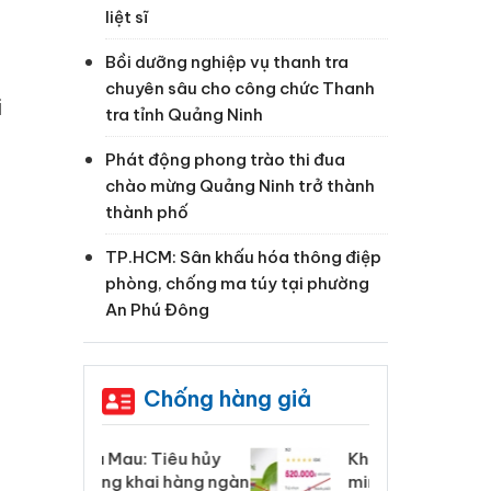
liệt sĩ
Bồi dưỡng nghiệp vụ thanh tra
chuyên sâu cho công chức Thanh
i
tra tỉnh Quảng Ninh
Phát động phong trào thi đua
chào mừng Quảng Ninh trở thành
thành phố
TP.HCM: Sân khấu hóa thông điệp
phòng, chống ma túy tại phường
An Phú Đông
Chống hàng giả
 Tiêu hủy
Khẩn trương xác
Cà
ai hàng ngàn
minh, xử lý sản phẩm
cô