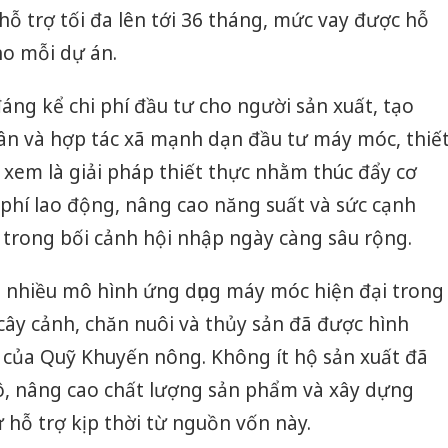
sản phẩ
hỗ trợ tối đa lên tới 36 tháng, mức vay được hỗ
bảo vệ 
ho mỗi dự án.
kinh do
Công an
áng kể chi phí đầu tư cho người sản xuất, tạo
tìm bị h
dân và hợp tác xã mạnh dạn đầu tư máy móc, thiế
án sản 
bán yến
ợc xem là giải pháp thiết thực nhằm thúc đẩy cơ
 phí lao động, nâng cao năng suất và sức cạnh
Thanh H
hại tron
 trong bối cảnh hội nhập ngày càng sâu rộng.
bán bìn
Moyuum
nhiều mô hình ứng dụng máy móc hiện đại trong
 cây cảnh, chăn nuôi và thủy sản đã được hình
 của Quỹ Khuyến nông. Không ít hộ sản xuất đã
, nâng cao chất lượng sản phẩm và xây dựng
 hỗ trợ kịp thời từ nguồn vốn này.