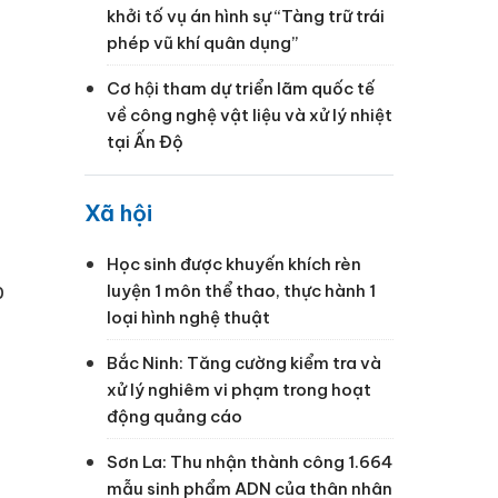
khởi tố vụ án hình sự “Tàng trữ trái
phép vũ khí quân dụng”
Cơ hội tham dự triển lãm quốc tế
về công nghệ vật liệu và xử lý nhiệt
tại Ấn Độ
Xã hội
Học sinh được khuyến khích rèn
p
luyện 1 môn thể thao, thực hành 1
loại hình nghệ thuật
Bắc Ninh: Tăng cường kiểm tra và
xử lý nghiêm vi phạm trong hoạt
động quảng cáo
Sơn La: Thu nhận thành công 1.664
mẫu sinh phẩm ADN của thân nhân