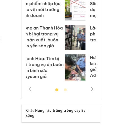
m nhập lậu,
Slimaura Care x3 sử
sả
môi trường
dụng giấy phép giả
bả
anh
mạo
ki
 Thanh Hóa
Lào Cai xử lý 83 vụ vi
Cô
ại trong vụ
phạm thương mại
tìm
t
xuất, buôn
trong tháng 7
án
 sào giả
bá
Hưng Yên: Xử lý 6 hộ
óa: Tìm bị
Th
kinh doanh bán hàng
g vụ án buôn
hạ
giả mạo nhãn hiệu
h sữa
bá
Adidas, Nike
 giả
Mo
Chậu
Hàng rào trắng trồng cây
Ban
công