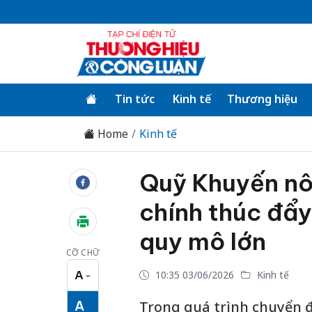
Tin tức
Kinh tế
Thương hiệu
Home
Kinh tế
Quỹ Khuyến nô
chính thúc đẩy
quy mô lớn
CỠ CHỮ
A
10:35 03/06/2026
Kinh tế
−
Cỡ chữ nhỏ
A
Trong quá trình chuyển đ