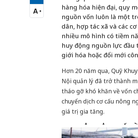
Cỡ chữ vừa
hàng hóa hiện đại, quy m
A
+
Cỡ chữ lớn
nguồn vốn luôn là một tr
dân, hợp tác xã và các cơ
nhiều mô hình có tiềm nă
huy động nguồn lực đầu t
giới hóa hoặc đổi mới cô
Hơn 20 năm qua, Quỹ Khuy
Nội quản lý đã trở thành m
tháo gỡ khó khăn về vốn ch
chuyển dịch cơ cấu nông n
giá trị gia tăng.