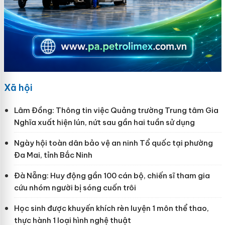
Xã hội
Lâm Đồng: Thông tin việc Quảng trường Trung tâm Gia
Nghĩa xuất hiện lún, nứt sau gần hai tuần sử dụng
Ngày hội toàn dân bảo vệ an ninh Tổ quốc tại phường
Đa Mai, tỉnh Bắc Ninh
Đà Nẵng: Huy động gần 100 cán bộ, chiến sĩ tham gia
cứu nhóm người bị sóng cuốn trôi
Học sinh được khuyến khích rèn luyện 1 môn thể thao,
thực hành 1 loại hình nghệ thuật