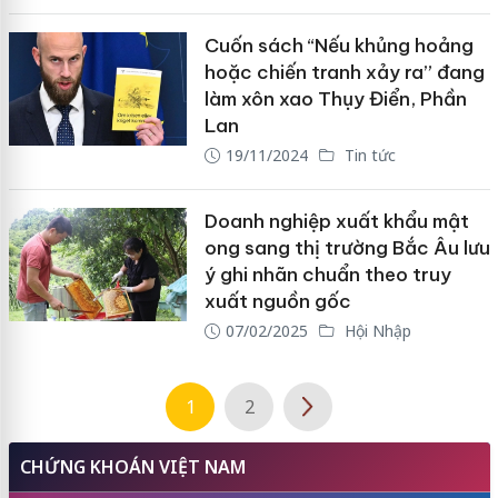
Cuốn sách “Nếu khủng hoảng
hoặc chiến tranh xảy ra” đang
làm xôn xao Thụy Điển, Phần
Lan
19/11/2024
Tin tức
Doanh nghiệp xuất khẩu mật
ong sang thị trường Bắc Âu lưu
ý ghi nhãn chuẩn theo truy
xuất nguồn gốc
07/02/2025
Hội Nhập
1
2
CHỨNG KHOÁN VIỆT NAM