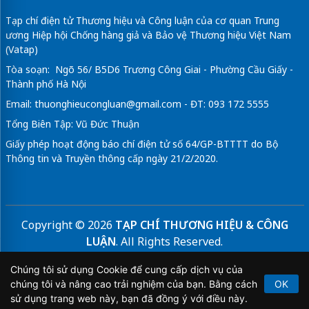
Tạp chí điện tử Thương hiệu và Công luận của cơ quan Trung
ương Hiệp hội Chống hàng giả và Bảo vệ Thương hiệu Việt Nam
(Vatap)
Tòa soạn: Ngõ 56/ B5D6 Trương Công Giai - Phường Cầu Giấy -
Thành phố Hà Nội
Email:
thuonghieucongluan@gmail.com
- ĐT: 093 172 5555
Tổng Biên Tập: Vũ Đức Thuận
Giấy phép hoạt động báo chí điện tử số 64/GP-BTTTT do Bộ
Thông tin và Truyền thông cấp ngày 21/2/2020.
Copyright © 2026
TẠP CHÍ THƯƠNG HIỆU & CÔNG
LUẬN
. All Rights Reserved.
Bản quyền thuộc Tạp chí Thương hiệu và Công luận. Cấm
Chúng tôi sử dụng Cookie để cung cấp dịch vụ của
sao chép dưới mọi hình thức nếu không có sự chấp thuận
chúng tôi và nâng cao trải nghiệm của bạn. Bằng cách
OK
bằng văn bản.
sử dụng trang web này, bạn đã đồng ý với điều này.